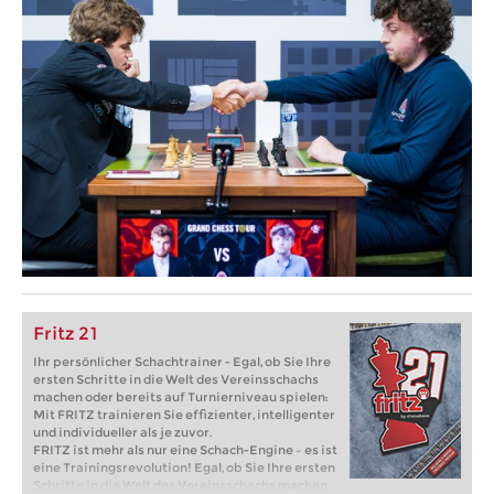
Fritz 21
Ihr persönlicher Schachtrainer - Egal, ob Sie Ihre
ersten Schritte in die Welt des Vereinsschachs
machen oder bereits auf Turnierniveau spielen:
Mit FRITZ trainieren Sie effizienter, intelligenter
und individueller als je zuvor.
FRITZ ist mehr als nur eine Schach-Engine – es ist
eine Trainingsrevolution! Egal, ob Sie Ihre ersten
Schritte in die Welt des Vereinsschachs machen