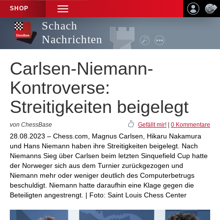
SHOP
TOGGLE
NAVIGATION
Schach
Nachrichten
Carlsen-Niemann-
Kontroverse:
Streitigkeiten beigelegt
von ChessBase
Gefällt mir!
|
0 Kommentare
28.08.2023 – Chess.com, Magnus Carlsen, Hikaru Nakamura
und Hans Niemann haben ihre Streitigkeiten beigelegt. Nach
Niemanns Sieg über Carlsen beim letzten Sinquefield Cup hatte
der Norweger sich aus dem Turnier zurückgezogen und
Niemann mehr oder weniger deutlich des Computerbetrugs
beschuldigt. Niemann hatte daraufhin eine Klage gegen die
Beteiligten angestrengt. | Foto: Saint Louis Chess Center