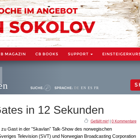
CB MAGAZIN
CB BOOKS
SUPPORT
EINSTEIGERKUR
en
S
SUCHE:
SPRACHE:
DE
EN
ES
FR
Gates in 12 Sekunden
Gefällt mir!
|
0 Kommentare
zu Gast in der "Skavlan" Talk-Show des norwegischen
 Sveriges Television (SVT) und Norwegian Broadcasting Corporation