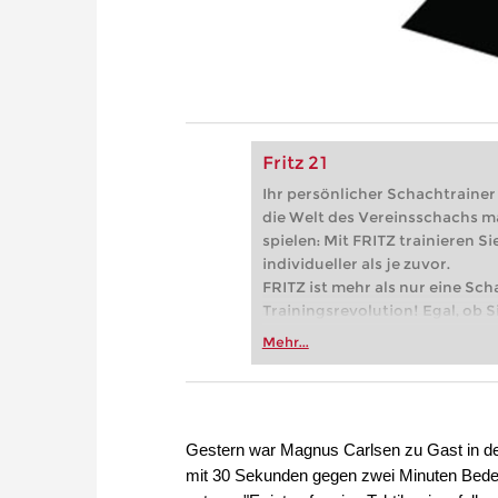
Fritz 21
Ihr persönlicher Schachtrainer -
die Welt des Vereinsschachs m
spielen: Mit FRITZ trainieren Sie
individueller als je zuvor.
FRITZ ist mehr als nur eine Sch
Trainingsrevolution! Egal, ob Si
Vereinsschachs machen oder ber
Mehr...
FRITZ trainieren Sie effizienter,
zuvor.
Gestern war Magnus Carlsen zu Gast in der 
mit 30 Sekunden gegen zwei Minuten Beden