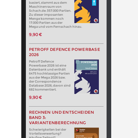
basiert, stammt aus dem
Maschinenraum von
Schach.de: 357.000 Partien.
Zu dieser imposanten
Menge kommen noch
17.000 Partien aus der
Mega und vom Fernschach hinzu.
9,90 €
PETROFF DEFENCE POWERBASE
2026
Petroff Defence
Powerbase 2026 ist eine
Datenbank und enthält
6475 hochklassige Partien
aus der Mega 2026 bzw.
der Correspondence
Database 2026, davon sind
682 kommentiert.
9,90 €
RECHNEN UND ENTSCHEIDEN
BAND 3:
VARIANTENBERECHNUNG
Schwierigkeiten bei der
Vorteilsverwertung?
Häufige Zeitnot?