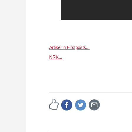
Artikel in Firstposts...
NRK...