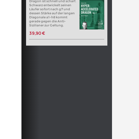
Dragon ist schnell und scharf.
Schwarz entwickelt seinen
Läufer sofort nach g7 und
dessen Stärke auf der langen
Diagonale a1-h8 kommt
gerade gegen die Anti-
Sizilianer zur Geltung.
39,90 €