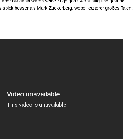
en, aber bis dahin waren seine Züge ganz vernünftig und gesund,"
s spielt besser als Mark Zuckerberg, wobei letzterer großes Talent