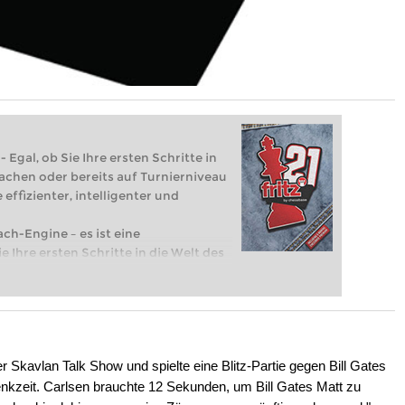
 Egal, ob Sie Ihre ersten Schritte in
achen oder bereits auf Turnierniveau
 effizienter, intelligenter und
ach-Engine – es ist eine
e Ihre ersten Schritte in die Welt des
eits auf Turnierniveau spielen: Mit
 intelligenter und individueller als je
Skavlan Talk Show und spielte eine Blitz-Partie gegen Bill Gates
kzeit. Carlsen brauchte 12 Sekunden, um Bill Gates Matt zu