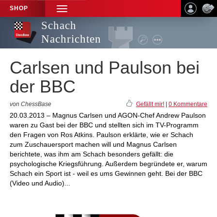
SHOP
TOGGLE
NAVIGATION
Schach
Nachrichten
Carlsen und Paulson bei
der BBC
von ChessBase
Gefällt mir!
|
0 Kommentare
20.03.2013 – Magnus Carlsen und AGON-Chef Andrew Paulson
waren zu Gast bei der BBC und stellten sich im TV-Programm
den Fragen von Ros Atkins. Paulson erklärte, wie er Schach
zum Zuschauersport machen will und Magnus Carlsen
berichtete, was ihm am Schach besonders gefällt: die
psychologische Kriegsführung. Außerdem begründete er, warum
Schach ein Sport ist - weil es ums Gewinnen geht. Bei der BBC
(Video und Audio)...