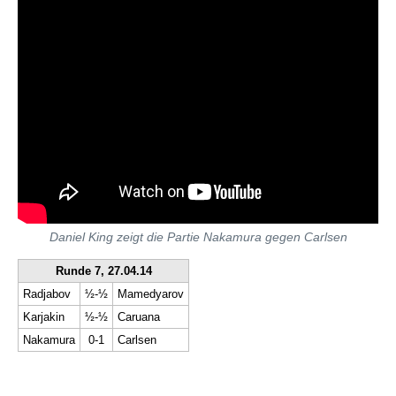
Daniel King zeigt die Partie Nakamura gegen Carlsen
Runde 7, 27.04.14
Radjabov
½-½
Mamedyarov
Karjakin
½-½
Caruana
Nakamura
0-1
Carlsen