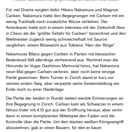
Für viel Drama sorgten dafür Hikaru Nakamura und Magnus
Carlsen. Nakamura hatte den Begegnungen mit Carlsen mit ein
wenig Trashtalk noch zusätzliche Würze verliehen. Der
Amerikaner hatte sich in einem Interview mit der Zeitschrift
New
in Chess
als die "größte Gefahr für Carlsen" bezeichnet und den
Weltmeister zugleich wenig schmeichelhaft mit Sauron
verglichen, einem Bösewicht aus Tolkiens "Herr der Ringe".
Nakamuras Bilanz gegen Carlsen in Partien mit klassischer
Bedenkzeit fällt allerdings verheerend aus. Rechnet man die
Hinrunde im Vugar Gashimov Memorial hinzu, hat Nakamura
neun Mal gegen Carlsen verloren, aber noch keine einzige
Partie gewonnen. Beim Turnier in Zürich stand er kurz vor
seinem ersten Sieg, aber verpatzte seine Gewinnstellung am
Ende noch zu einer Niederlage.
Die Partie der beiden in Runde sieben weckte Erinnerungen an
ihre Begegnung in Zürich. Carlsen kam als Schwarzer in einem
Nimzo-Inder mit 4.f3 gut aus der Eröffnung heraus, aber verlor
dann in einem komplizierten Mittelspiel den Faden und die
Kontrolle über die Partie. Um den starken weißen Königsangriff
abzuwehren, gab er einen Bauern, für den er kaum