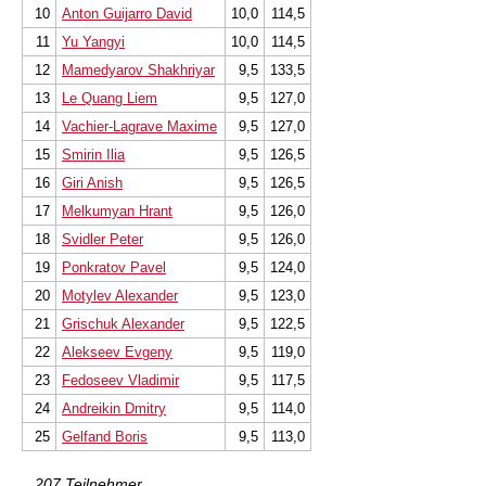
10
Anton Guijarro David
10,0
114,5
11
Yu Yangyi
10,0
114,5
12
Mamedyarov Shakhriyar
9,5
133,5
13
Le Quang Liem
9,5
127,0
14
Vachier-Lagrave Maxime
9,5
127,0
15
Smirin Ilia
9,5
126,5
16
Giri Anish
9,5
126,5
17
Melkumyan Hrant
9,5
126,0
18
Svidler Peter
9,5
126,0
19
Ponkratov Pavel
9,5
124,0
20
Motylev Alexander
9,5
123,0
21
Grischuk Alexander
9,5
122,5
22
Alekseev Evgeny
9,5
119,0
23
Fedoseev Vladimir
9,5
117,5
24
Andreikin Dmitry
9,5
114,0
25
Gelfand Boris
9,5
113,0
...207 Teilnehmer