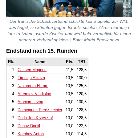
Der Iranische Schachverband schickte keine Spieler zur WM,
aus Angst, sie könnten gegen Israelis spielen. Alireza Firouzja
fuhr trotzdem, wurde Zweiter und wird bald vermutlich für einen
anderen Verband spielen. | Foto: Maria Emelianova
Endstand nach 15. Runden
Rk.
Name
Pts.
TB1
1
Carlsen Magnus
11,5
128,5
2
Firouzja Alireza
10,5
130,0
3
Nakamura Hikaru
10,5
125,5
4
Artemiev Vladislav
10,5
120,5
5
Aronian Levon
10,0
130,5
6
Dominguez Perez Leinier
10,0
128,5
7
Duda Jan-Krzysztof
10,0
128,5
8
Dubov Daniil
10,0
122,5
9
Korobov Anton
10,0
114,5