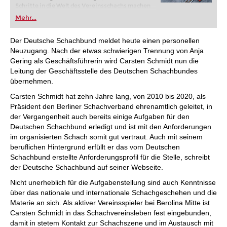
Schritte in die Welt des Vereinsschachs machen
oder bereits auf Turnierniveau spielen: Mit
Mehr...
FRITZ trainieren Sie effizienter, intelligenter und
individueller als je zuvor.
Der Deutsche Schachbund meldet heute einen personellen
Neuzugang. Nach der etwas schwierigen Trennung von Anja
Gering als Geschäftsführerin wird Carsten Schmidt nun die
Leitung der Geschäftsstelle des Deutschen Schachbundes
übernehmen.
Carsten Schmidt hat zehn Jahre lang, von 2010 bis 2020, als
Präsident den Berliner Schachverband ehrenamtlich geleitet, in
der Vergangenheit auch bereits einige Aufgaben für den
Deutschen Schachbund erledigt und ist mit den Anforderungen
im organisierten Schach somit gut vertraut. Auch mit seinem
beruflichen Hintergrund erfüllt er das vom Deutschen
Schachbund erstellte Anforderungsprofil für die Stelle, schreibt
der Deutsche Schachbund auf seiner Webseite.
Nicht unerheblich für die Aufgabenstellung sind auch Kenntnisse
über das nationale und internationale Schachgeschehen und die
Materie an sich. Als aktiver Vereinsspieler bei Berolina Mitte ist
Carsten Schmidt in das Schachvereinsleben fest eingebunden,
damit in stetem Kontakt zur Schachszene und im Austausch mit