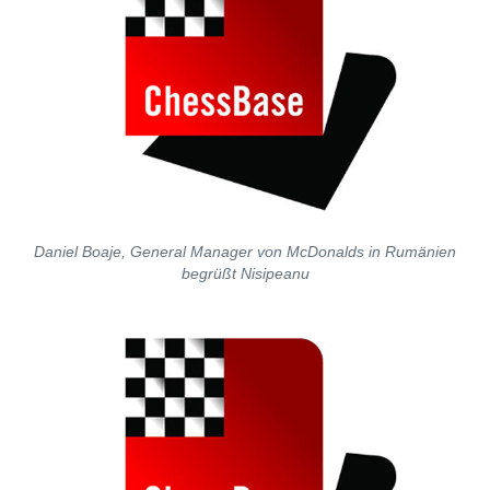
Daniel Boaje, General Manager von McDonalds in Rumänien
begrüßt Nisipeanu