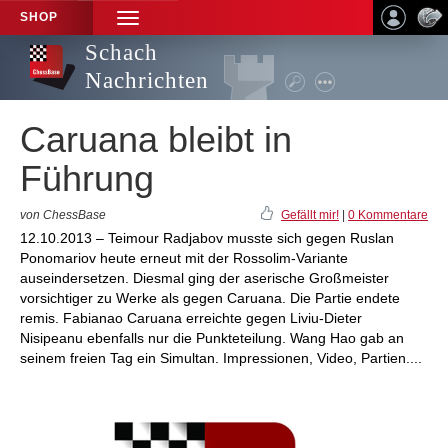
SHOP
TOGGLE
NAVIGATION
Schach
Nachrichten
Caruana bleibt in
Führung
von ChessBase
Gefällt mir!
|
0 Kommentare
12.10.2013 – Teimour Radjabov musste sich gegen Ruslan
Ponomariov heute erneut mit der Rossolim-Variante
auseindersetzen. Diesmal ging der aserische Großmeister
vorsichtiger zu Werke als gegen Caruana. Die Partie endete
remis. Fabianao Caruana erreichte gegen Liviu-Dieter
Nisipeanu ebenfalls nur die Punkteteilung. Wang Hao gab an
seinem freien Tag ein Simultan. Impressionen, Video, Partien....