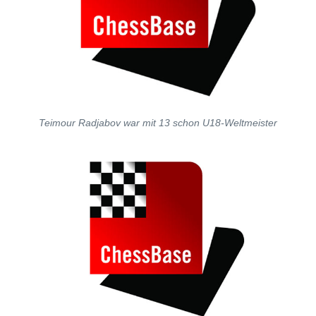
Teimour Radjabov war mit 13 schon U18-Weltmeister