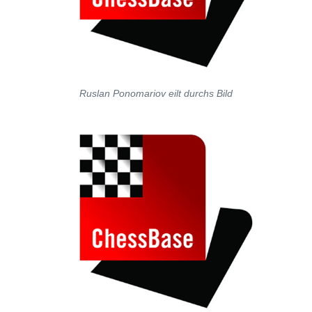
Ruslan Ponomariov eilt durchs Bild