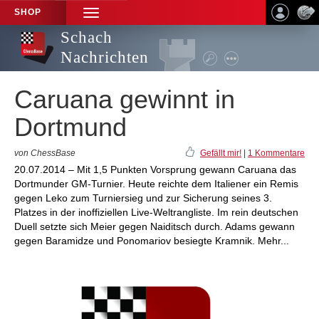
SHOP
TOGGLE
NAVIGATION
Schach
Nachrichten
Caruana gewinnt in
Dortmund
von ChessBase
Gefällt mir!
|
1 Kommentare
20.07.2014 – Mit 1,5 Punkten Vorsprung gewann Caruana das
Dortmunder GM-Turnier. Heute reichte dem Italiener ein Remis
gegen Leko zum Turniersieg und zur Sicherung seines 3.
Platzes in der inoffiziellen Live-Weltrangliste. Im rein deutschen
Duell setzte sich Meier gegen Naiditsch durch. Adams gewann
gegen Baramidze und Ponomariov besiegte Kramnik. Mehr...