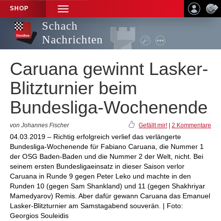
SHOP
TOGGLE
NAVIGATION
Schach
Nachrichten
Caruana gewinnt Lasker-
Blitzturnier beim
Bundesliga-Wochenende
von Johannes Fischer
Gefällt mir!
|
2 Kommentare
04.03.2019 – Richtig erfolgreich verlief das verlängerte
Bundesliga-Wochenende für Fabiano Caruana, die Nummer 1
der OSG Baden-Baden und die Nummer 2 der Welt, nicht. Bei
seinem ersten Bundesligaeinsatz in dieser Saison verlor
Caruana in Runde 9 gegen Peter Leko und machte in den
Runden 10 (gegen Sam Shankland) und 11 (gegen Shakhriyar
Mamedyarov) Remis. Aber dafür gewann Caruana das Emanuel
Lasker-Blitzturnier am Samstagabend souverän. | Foto:
Georgios Souleidis