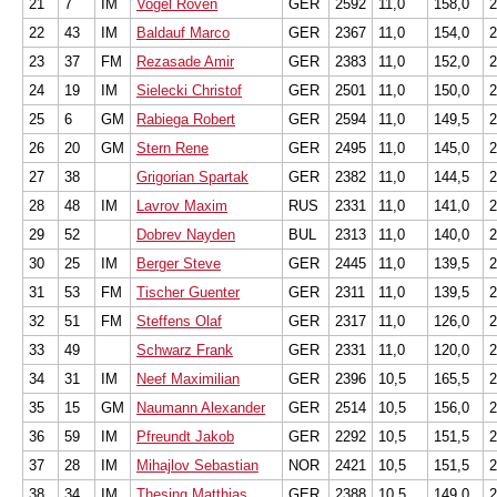
21
7
IM
Vogel Roven
GER
2592
11,0
158,0
2
22
43
IM
Baldauf Marco
GER
2367
11,0
154,0
2
23
37
FM
Rezasade Amir
GER
2383
11,0
152,0
2
24
19
IM
Sielecki Christof
GER
2501
11,0
150,0
2
25
6
GM
Rabiega Robert
GER
2594
11,0
149,5
2
26
20
GM
Stern Rene
GER
2495
11,0
145,0
2
27
38
Grigorian Spartak
GER
2382
11,0
144,5
2
28
48
IM
Lavrov Maxim
RUS
2331
11,0
141,0
2
29
52
Dobrev Nayden
BUL
2313
11,0
140,0
2
30
25
IM
Berger Steve
GER
2445
11,0
139,5
2
31
53
FM
Tischer Guenter
GER
2311
11,0
139,5
2
32
51
FM
Steffens Olaf
GER
2317
11,0
126,0
2
33
49
Schwarz Frank
GER
2331
11,0
120,0
2
34
31
IM
Neef Maximilian
GER
2396
10,5
165,5
2
35
15
GM
Naumann Alexander
GER
2514
10,5
156,0
2
36
59
IM
Pfreundt Jakob
GER
2292
10,5
151,5
2
37
28
IM
Mihajlov Sebastian
NOR
2421
10,5
151,5
2
38
34
IM
Thesing Matthias
GER
2388
10,5
149,0
2