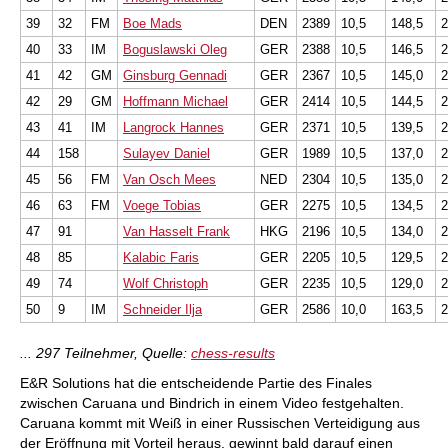
39
32
FM
Boe Mads
DEN
2389
10,5
148,5
2
40
33
IM
Boguslawski Oleg
GER
2388
10,5
146,5
2
41
42
GM
Ginsburg Gennadi
GER
2367
10,5
145,0
2
42
29
GM
Hoffmann Michael
GER
2414
10,5
144,5
2
43
41
IM
Langrock Hannes
GER
2371
10,5
139,5
2
44
158
Sulayev Daniel
GER
1989
10,5
137,0
2
45
56
FM
Van Osch Mees
NED
2304
10,5
135,0
2
46
63
FM
Voege Tobias
GER
2275
10,5
134,5
2
47
91
Van Hasselt Frank
HKG
2196
10,5
134,0
2
48
85
Kalabic Faris
GER
2205
10,5
129,5
2
49
74
Wolf Christoph
GER
2235
10,5
129,0
2
50
9
IM
Schneider Ilja
GER
2586
10,0
163,5
2
... 297 Teilnehmer, Quelle:
chess-results
E&R Solutions hat die entscheidende Partie des Finales
zwischen Caruana und Bindrich in einem Video festgehalten.
Caruana kommt mit Weiß in einer Russischen Verteidigung aus
der Eröffnung mit Vorteil heraus, gewinnt bald darauf einen