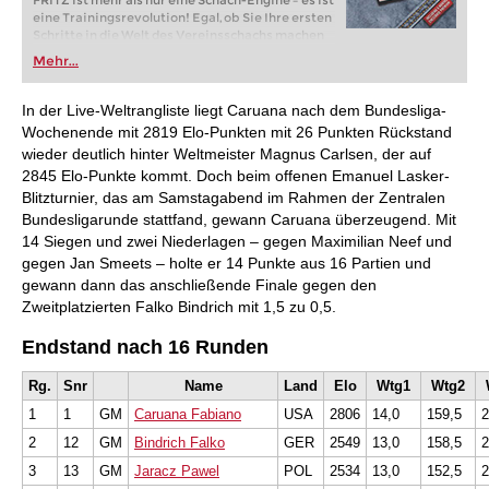
FRITZ ist mehr als nur eine Schach-Engine – es ist
eine Trainingsrevolution! Egal, ob Sie Ihre ersten
Schritte in die Welt des Vereinsschachs machen
oder bereits auf Turnierniveau spielen: Mit
Mehr...
FRITZ trainieren Sie effizienter, intelligenter und
individueller als je zuvor.
In der Live-Weltrangliste liegt Caruana nach dem Bundesliga-
Wochenende mit 2819 Elo-Punkten mit 26 Punkten Rückstand
wieder deutlich hinter Weltmeister Magnus Carlsen, der auf
2845 Elo-Punkte kommt. Doch beim offenen Emanuel Lasker-
Blitzturnier, das am Samstagabend im Rahmen der Zentralen
Bundesligarunde stattfand, gewann Caruana überzeugend. Mit
14 Siegen und zwei Niederlagen – gegen Maximilian Neef und
gegen Jan Smeets – holte er 14 Punkte aus 16 Partien und
gewann dann das anschließende Finale gegen den
Zweitplatzierten Falko Bindrich mit 1,5 zu 0,5.
Endstand nach 16 Runden
Rg.
Snr
Name
Land
Elo
Wtg1
Wtg2
1
1
GM
Caruana Fabiano
USA
2806
14,0
159,5
2
2
12
GM
Bindrich Falko
GER
2549
13,0
158,5
2
3
13
GM
Jaracz Pawel
POL
2534
13,0
152,5
2