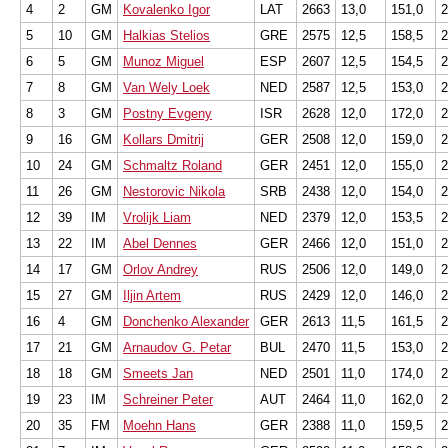
4
2
GM
Kovalenko Igor
LAT
2663
13,0
151,0
2
5
10
GM
Halkias Stelios
GRE
2575
12,5
158,5
2
6
5
GM
Munoz Miguel
ESP
2607
12,5
154,5
2
7
8
GM
Van Wely Loek
NED
2587
12,5
153,0
2
8
3
GM
Postny Evgeny
ISR
2628
12,0
172,0
2
9
16
GM
Kollars Dmitrij
GER
2508
12,0
159,0
2
10
24
GM
Schmaltz Roland
GER
2451
12,0
155,0
2
11
26
GM
Nestorovic Nikola
SRB
2438
12,0
154,0
2
12
39
IM
Vrolijk Liam
NED
2379
12,0
153,5
2
13
22
IM
Abel Dennes
GER
2466
12,0
151,0
2
14
17
GM
Orlov Andrey
RUS
2506
12,0
149,0
2
15
27
GM
Iljin Artem
RUS
2429
12,0
146,0
2
16
4
GM
Donchenko Alexander
GER
2613
11,5
161,5
2
17
21
GM
Arnaudov G. Petar
BUL
2470
11,5
153,0
2
18
18
GM
Smeets Jan
NED
2501
11,0
174,0
2
19
23
IM
Schreiner Peter
AUT
2464
11,0
162,0
2
20
35
FM
Moehn Hans
GER
2388
11,0
159,5
2