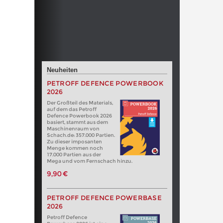
Neuheiten
PETROFF DEFENCE POWERBOOK
2026
Der Großteil des Materials,
auf dem das Petroff
Defence Powerbook 2026
basiert, stammt aus dem
Maschinenraum von
Schach.de: 357.000 Partien.
Zu dieser imposanten
Menge kommen noch
17.000 Partien aus der
Mega und vom Fernschach hinzu.
9,90 €
PETROFF DEFENCE POWERBASE
2026
Petroff Defence