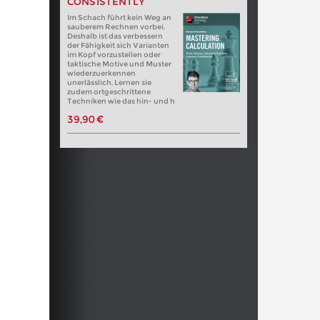
CONSISTENTLY
Im Schach führt kein Weg an
sauberem Rechnen vorbei.
Deshalb ist das verbessern
der Fähigkeit sich Varianten
im Kopf vorzustellen oder
taktische Motive und Muster
wiederzuerkennen
unerlässlich. Lernen sie
zudem ortgeschrittene
Techniken wie das hin- und h
39,90 €