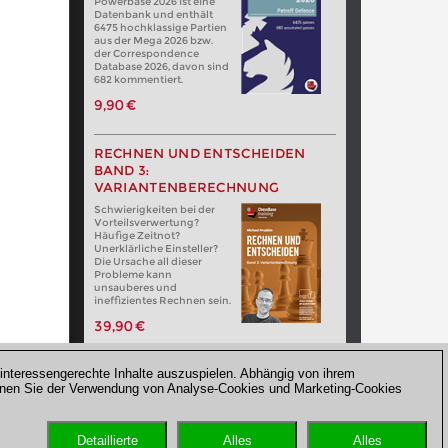
Powerbase 2026 ist eine
Datenbank und enthält
6475 hochklassige Partien
aus der Mega 2026 bzw.
der Correspondence
Database 2026, davon sind
682 kommentiert.
9,90 €
RECHNEN UND ENTSCHEIDEN
BAND 3:
VARIANTENBERECHNUNG
Schwierigkeiten bei der
Vorteilsverwertung?
Häufige Zeitnot?
Unerklärliche Einsteller?
Die Ursache all dieser
Probleme kann
unsauberes und
ineffizientes Rechnen sein.
39,90 €
interessengerechte Inhalte auszuspielen. Abhängig von ihrem
en Sie der Verwendung von Analyse-Cookies und Marketing-Cookies
Detaillierte
Alles
Alles