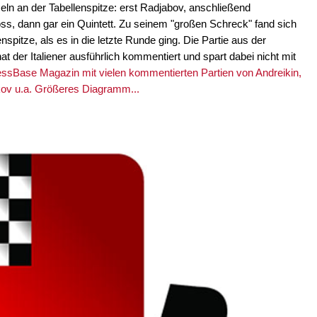
seln an der Tabellenspitze: erst Radjabov, anschließend
s, dann gar ein Quintett. Zu seinem "großen Schreck" fand sich
pitze, als es in die letzte Runde ging. Die Partie aus der
 der Italiener ausführlich kommentiert und spart dabei nicht mit
ssBase Magazin mit vielen kommentierten Partien von Andreikin,
kov u.a. Größeres Diagramm...