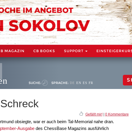
CB MAGAZIN
CB BOOKS
SUPPORT
EINSTEIGERKUR
en
S
SUCHE:
SPRACHE:
DE
EN
ES
FR
 Schreck
Gefällt mir!
|
0 Kommentare
rtmund obsiegte, war er auch beim Tal-Memorial nahe dran.
eptember-Ausgabe
des ChessBase Magazins ausführlich