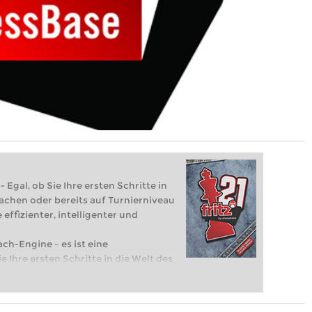
 Egal, ob Sie Ihre ersten Schritte in
achen oder bereits auf Turnierniveau
 effizienter, intelligenter und
ach-Engine – es ist eine
e Ihre ersten Schritte in die Welt des
eits auf Turnierniveau spielen: Mit
 intelligenter und individueller als je