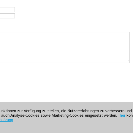
ktionen zur Verfügung zu stellen, die Nutzererfahrungen zu verbessern und 
 auch Analyse-Cookies sowie Marketing-Cookies eingesetzt werden.
Hier
könn
klärung
.
akt
|
Cookies Management
|
Lizenzen
|
Compliance Hotline
|
Home