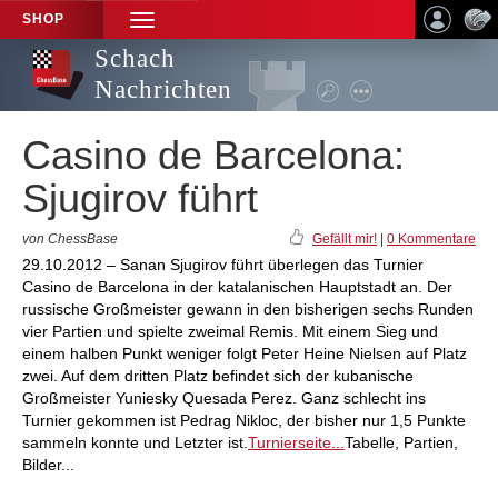
SHOP
TOGGLE
NAVIGATION
Schach
Nachrichten
Casino de Barcelona:
Sjugirov führt
von ChessBase
Gefällt mir!
|
0 Kommentare
29.10.2012 – Sanan Sjugirov führt überlegen das Turnier
Casino de Barcelona in der katalanischen Hauptstadt an. Der
russische Großmeister gewann in den bisherigen sechs Runden
vier Partien und spielte zweimal Remis. Mit einem Sieg und
einem halben Punkt weniger folgt Peter Heine Nielsen auf Platz
zwei. Auf dem dritten Platz befindet sich der kubanische
Großmeister Yuniesky Quesada Perez. Ganz schlecht ins
Turnier gekommen ist Pedrag Nikloc, der bisher nur 1,5 Punkte
sammeln konnte und Letzter ist.
Turnierseite...
Tabelle, Partien,
Bilder...