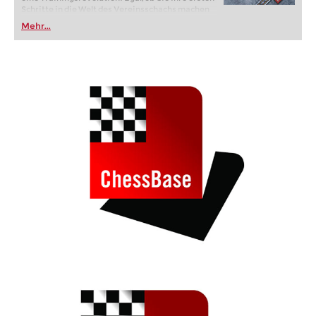
Schritte in die Welt des Vereinsschachs machen
oder bereits auf Turnierniveau spielen: Mit
Mehr...
FRITZ trainieren Sie effizienter, intelligenter und
individueller als je zuvor.