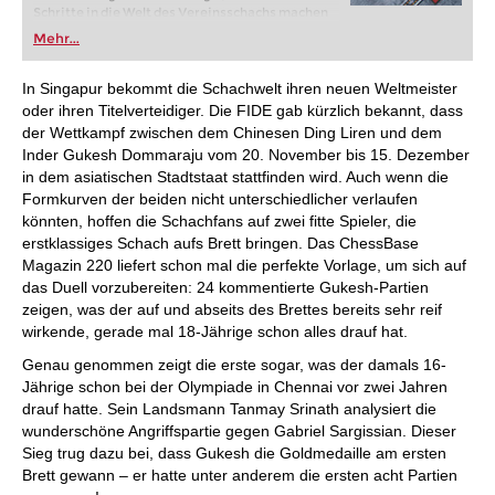
Schritte in die Welt des Vereinsschachs machen
oder bereits auf Turnierniveau spielen: Mit
Mehr...
FRITZ trainieren Sie effizienter, intelligenter und
individueller als je zuvor.
In Singapur bekommt die Schachwelt ihren neuen Weltmeister
oder ihren Titelverteidiger. Die FIDE gab kürzlich bekannt, dass
der Wettkampf zwischen dem Chinesen Ding Liren und dem
Inder Gukesh Dommaraju vom 20. November bis 15. Dezember
in dem asiatischen Stadtstaat stattfinden wird. Auch wenn die
Formkurven der beiden nicht unterschiedlicher verlaufen
könnten, hoffen die Schachfans auf zwei fitte Spieler, die
erstklassiges Schach aufs Brett bringen. Das ChessBase
Magazin 220 liefert schon mal die perfekte Vorlage, um sich auf
das Duell vorzubereiten: 24 kommentierte Gukesh-Partien
zeigen, was der auf und abseits des Brettes bereits sehr reif
wirkende, gerade mal 18-Jährige schon alles drauf hat.
Genau genommen zeigt die erste sogar, was der damals 16-
Jährige schon bei der Olympiade in Chennai vor zwei Jahren
drauf hatte. Sein Landsmann Tanmay Srinath analysiert die
wunderschöne Angriffspartie gegen Gabriel Sargissian. Dieser
Sieg trug dazu bei, dass Gukesh die Goldmedaille am ersten
Brett gewann – er hatte unter anderem die ersten acht Partien