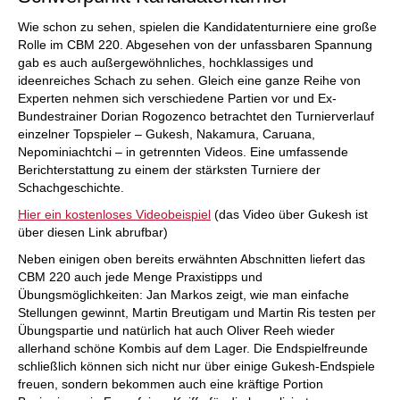
Wie schon zu sehen, spielen die Kandidatenturniere eine große
Rolle im CBM 220. Abgesehen von der unfassbaren Spannung
gab es auch außergewöhnliches, hochklassiges und
ideenreiches Schach zu sehen. Gleich eine ganze Reihe von
Experten nehmen sich verschiedene Partien vor und Ex-
Bundestrainer Dorian Rogozenco betrachtet den Turnierverlauf
einzelner Topspieler – Gukesh, Nakamura, Caruana,
Nepominiachtchi – in getrennten Videos. Eine umfassende
Berichterstattung zu einem der stärksten Turniere der
Schachgeschichte.
Hier ein kostenloses Videobeispiel
(das Video über Gukesh ist
über diesen Link abrufbar)
Neben einigen oben bereits erwähnten Abschnitten liefert das
CBM 220 auch jede Menge Praxistipps und
Übungsmöglichkeiten: Jan Markos zeigt, wie man einfache
Stellungen gewinnt, Martin Breutigam und Martin Ris testen per
Übungspartie und natürlich hat auch Oliver Reeh wieder
allerhand schöne Kombis auf dem Lager. Die Endspielfreunde
schließlich können sich nicht nur über einige Gukesh-Endspiele
freuen, sondern bekommen auch eine kräftige Portion