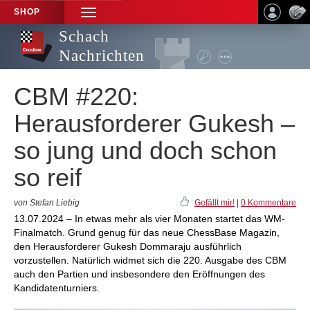
SHOP
TOGGLE
NAVIGATION
Schach
Nachrichten
CBM #220:
Herausforderer Gukesh –
so jung und doch schon
so reif
von Stefan Liebig
Gefällt mir!
|
0 Kommentare
13.07.2024 – In etwas mehr als vier Monaten startet das WM-
Finalmatch. Grund genug für das neue ChessBase Magazin,
den Herausforderer Gukesh Dommaraju ausführlich
vorzustellen. Natürlich widmet sich die 220. Ausgabe des CBM
auch den Partien und insbesondere den Eröffnungen des
Kandidatenturniers.