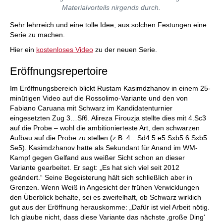
Materialvorteils nirgends durch.
Sehr lehrreich und eine tolle Idee, aus solchen Festungen eine
Serie zu machen.
Hier ein
kostenloses Video
zu der neuen Serie.
Eröffnungsrepertoire
Im Eröffnungsbereich blickt Rustam Kasimdzhanov in einem 25-
minütigen Video auf die Rossolimo-Variante und den von
Fabiano Caruana mit Schwarz im Kandidatenturnier
eingesetzten Zug 3…Sf6. Alireza Firouzja stellte dies mit 4.Sc3
auf die Probe – wohl die ambitionierteste Art, den schwarzen
Aufbau auf die Probe zu stellen (z.B. 4…Sd4 5.e5 Sxb5 6.Sxb5
Se5). Kasimdzhanov hatte als Sekundant für Anand im WM-
Kampf gegen Gelfand aus weißer Sicht schon an dieser
Variante gearbeitet. Er sagt: „Es hat sich viel seit 2012
geändert.“ Seine Begeisterung hält sich schließlich aber in
Grenzen. Wenn Weiß in Angesicht der frühen Verwicklungen
den Überblick behalte, sei es zweifelhaft, ob Schwarz wirklich
gut aus der Eröffnung herauskomme: „Dafür ist viel Arbeit nötig.
Ich glaube nicht, dass diese Variante das nächste ‚große Ding‘