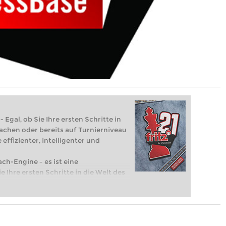
 Egal, ob Sie Ihre ersten Schritte in
achen oder bereits auf Turnierniveau
 effizienter, intelligenter und
ach-Engine – es ist eine
e Ihre ersten Schritte in die Welt des
eits auf Turnierniveau spielen: Mit
 intelligenter und individueller als je