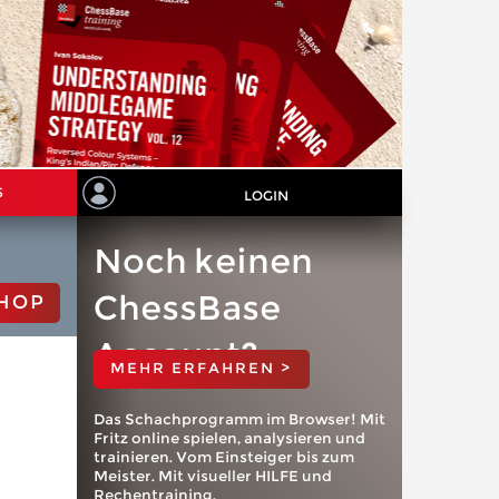
S
LOGIN
Noch keinen
ChessBase
HOP
Account?
MEHR ERFAHREN >
Das Schachprogramm im Browser! Mit
Fritz online spielen, analysieren und
trainieren. Vom Einsteiger bis zum
Meister. Mit visueller HILFE und
Rechentraining.