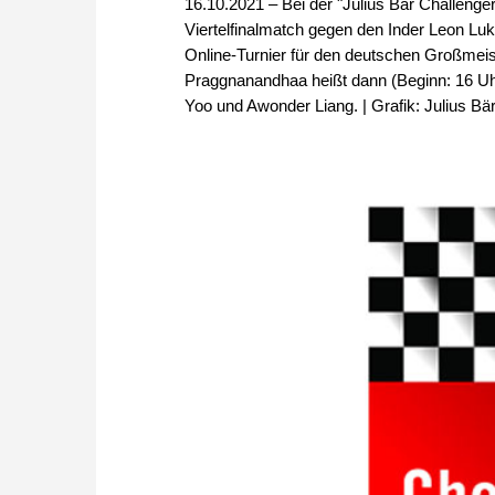
16.10.2021 – Bei der "Julius Bär Challeng
Viertelfinalmatch gegen den Inder Leon L
Online-Turnier für den deutschen Großmei
Praggnanandhaa heißt dann (Beginn: 16 Uhr
Yoo und Awonder Liang. | Grafik: Julius B