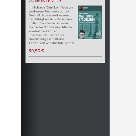
CONSISTENTLY
Im Schach führt kein Weg an
sauberem Rechnen vorbei.
Deshalb ist das verbessern
der Fähigkeit sich Varianten
im Kopf vorzustellen oder
taktische Motive und Muster
wiederzuerkennen
unerlässlich. Lernen sie
zudem ortgeschrittene
Techniken wie das hin- und h
39,90 €