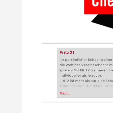
Fritz 21
Ihr persönlicher Schachtrainer -
die Welt des Vereinsschachs m
spielen: Mit FRITZ trainieren Sie
individueller als je zuvor.
FRITZ ist mehr als nur eine Sch
Trainingsrevolution! Egal, ob Si
Vereinsschachs machen oder ber
Mehr...
FRITZ trainieren Sie effizienter,
zuvor.