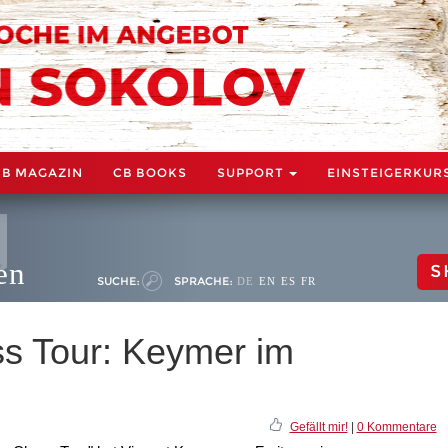
CB MAGAZIN
CB BOOKS
SUPPORT
EINSTEIGERKUR
en
S
SUCHE:
SPRACHE:
DE
EN
ES
FR
s Tour: Keymer im
Gefällt mir!
|
0 Kommentare