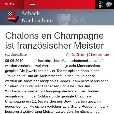
SHOP
TOGGLE
NAVIGATION
Schach
Nachrichten
Chalons en Champagne
ist französischer Meister
von ChessBase
Gefällt mir!
|
0 Kommentare
09.06.2010 – In der französischen Mannschaftsmeisterschaft
werden zunächst zwei Vorrunden mit je acht Mannschaften
gespielt. Die jeweils besten vier Teams spielen dann in der
"Poule haute" um die Meisterschaft. In der "Poule basse"
werden die Absteiger ausgespielt. Jedes Team besteht aus acht
Spielern, darunter vier Franzosen und eine Frau. Am
Wochenende wurden in Guingamp die letzten vier Runden
ausgetragen. In der Schlussrunde genügte Chalons en
Champagne ein 1:1 (es werden nur Gewinnpartien gezählt)
gegen den punktgleichen Verfolger Evry Grand Roque, um dank
besserer Zweitwertung Meister zu werden. Im nächsten Jahr