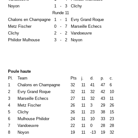
Noyon
1
-
3
Clichy
Runde 11
Chalons en Champagne
1
-
1
Evry Grand Roque
Metz Fischer
0
-
7
Marseille Echecs
Clichy
2
-
2
Vandoeuvre
Philidor Mulhouse
3
-
2
Noyon
Poule haute
Pl.
Team
Pts
j.
d.
p.
c.
1
Chalons en Champagne
32
11
41
47
6
2
Evry Grand Roque
32
11
32
42
10
3
Marseille Echecs
27
11
32
43
11
4
Metz Fischer
26
11
3
29
26
5
Clichy
26
11
23
38
15
6
Mulhouse Philidor
24
11
10
33
23
7
Vandoeuvre
22
11
0
28
28
8
Noyon
19
11
-13
19
32