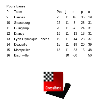
Poule basse
Pl.
Team
Pts
j.
d.
p.
c.
9
Cannes
25
11
16
35
19
10
Strasbourg
22
11
-3
28
31
11
Guingamp
20
11
-7
24
31
12
Drancy
19
11
-13
18
31
13
Lyon Olympique Echecs
19
11
-14
23
37
14
Deauville
15
11
-19
20
39
15
Montpellier
13
11
-33
15
48
16
Bischwiller
10
-50
50