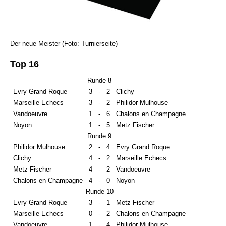
Der neue Meister (Foto: Turnierseite)
Top 16
Runde 8
Evry Grand Roque
3
-
2
Clichy
Marseille Echecs
3
-
2
Philidor Mulhouse
Vandoeuvre
1
-
6
Chalons en Champagne
Noyon
1
-
5
Metz Fischer
Runde 9
Philidor Mulhouse
2
-
4
Evry Grand Roque
Clichy
4
-
2
Marseille Echecs
Metz Fischer
4
-
2
Vandoeuvre
Chalons en Champagne
4
-
0
Noyon
Runde 10
Evry Grand Roque
3
-
1
Metz Fischer
Marseille Echecs
0
-
2
Chalons en Champagne
Vandoeuvre
1
-
4
Philidor Mulhouse