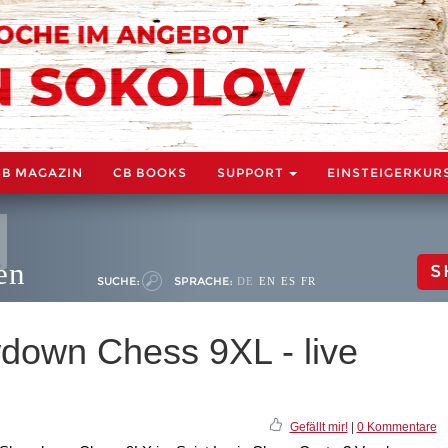
CB MAGAZIN
CB BOOKS
SUPPORT
EINSTEIGERKUR
en
S
SUCHE:
SPRACHE:
DE
EN
ES
FR
own Chess 9XL - live
Gefällt mir!
|
0 Kommentare