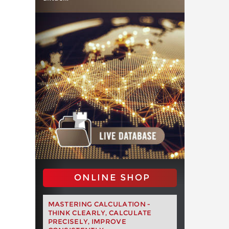
ONLINE SHOP
MASTERING CALCULATION -
THINK CLEARLY, CALCULATE
PRECISELY, IMPROVE