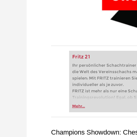
Fritz 21
Ihr persönlicher Schachtrainer -
die Welt des Vereinsschachs m
spielen: Mit FRITZ trainieren Sie
individueller als je zuvor.
FRITZ ist mehr als nur eine Sch
Trainingsrevolution! Egal, ob Si
Vereinsschachs machen oder ber
Mehr...
FRITZ trainieren Sie effizienter,
zuvor.
Champions Showdown: Che