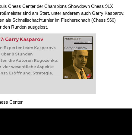
t Louis Chess Center der Champions Showdown Chess 9LX
roßmeister sind am Start, unter anderem auch Garry Kasparov.
den als Schnellschachturnier im Fischerschach (Chess 960)
or den Runden ausgelost.
7: Garry Kasparov
ein Expertenteam Kasparovs
n über 8 Stunden
hten die Autoren Rogozenko,
r vier wesentliche Aspekte
nst: Eröffnung, Strategie,
hess Center