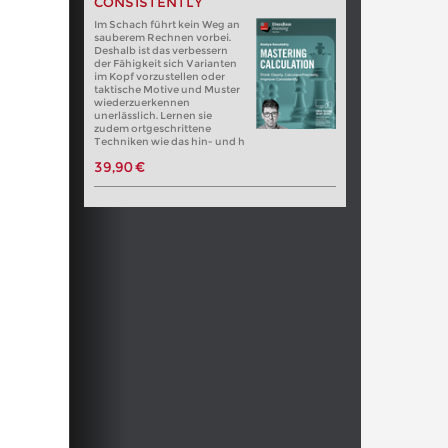
CONSISTENTLY
Im Schach führt kein Weg an
sauberem Rechnen vorbei.
Deshalb ist das verbessern
der Fähigkeit sich Varianten
im Kopf vorzustellen oder
taktische Motive und Muster
wiederzuerkennen
unerlässlich. Lernen sie
zudem ortgeschrittene
Techniken wie das hin- und h
39,90 €