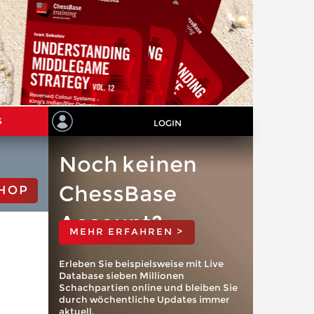
S
LOGIN
Noch keinen
ChessBase
HOP
Account?
MEHR ERFAHREN >
Erleben Sie beispielsweise mit Live
Database sieben Millionen
Schachpartien online und bleiben Sie
durch wöchentliche Updates immer
aktuell.