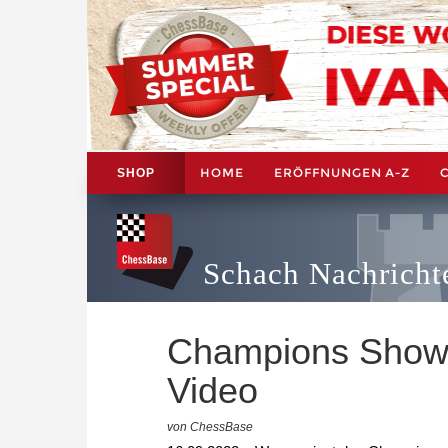
HOME
ERÖFFNUNGEN A-Z
SHOP
Schach Nachricht
Champions Showd
Video
von ChessBase