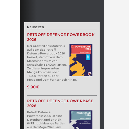
Neuheiten
PETROFF DEFENCE POWERBOOK
2026
Der Großteil des Materials,
auf dem das Petroff
Defence Powerbook 2026
basiert, stammt aus dem
Maschinenraum von
Schach.de: 357.000 Partien.
Zu dieser imposanten
Menge kommen noch
17.000 Partien aus der
Mega und vom Fernschach hinzu.
9,90 €
PETROFF DEFENCE POWERBASE
2026
Petroff Defence
Powerbase 2026 ist eine
Datenbank und enthält
6475 hochklassige Partien
aus der Mega 2026 bzw.