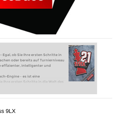
 Egal, ob Sie Ihre ersten Schritte in
achen oder bereits auf Turnierniveau
 effizienter, intelligenter und
ach-Engine – es ist eine
e Ihre ersten Schritte in die Welt des
eits auf Turnierniveau spielen: Mit
 intelligenter und individueller als je
ss 9LX