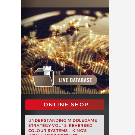
ONLINE SHOP
UNDERSTANDING MIDDLEGAME
STRATEGY VOL 12: REVERSED
COLOUR SYSTEMS – KING’S