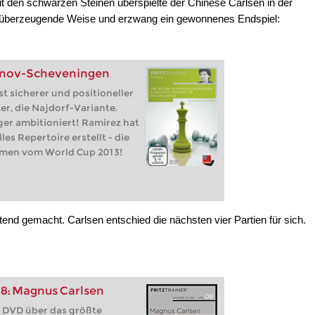
Mit den schwarzen Steinen überspielte der Chinese Carlsen in der
ht überzeugende Weise und erzwang ein gewonnenes Endspiel:
manov-Scheveningen
st sicherer und positioneller
er, die Najdorf-Variante.
iger ambitioniert! Ramirez hat
les Repertoire erstellt - die
mmen vom World Cup 2013!
tend gemacht. Carlsen entschied die nächsten vier Partien für sich.
 8: Magnus Carlsen
e DVD über das größte