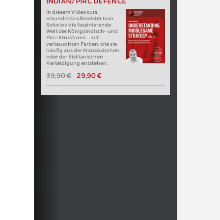
INDIAN/PIRC DEFENCE
In diesem Videokurs
erkundet Großmeister Ivan
Sokolov die faszinierende
Welt der Königsindisch- und
Pirc-Strukturen – mit
vertauschten Farben, wie sie
häufig aus der Französischen
oder der Sizilianischen
Verteidigung entstehen.
39,90 €
29,90 €