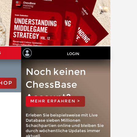
S
LOGIN
Noch keinen
ChessBase
HOP
Account?
MEHR ERFAHREN >
Erleben Sie beispielsweise mit Live
Database sieben Millionen
Schachpartien online und bleiben Sie
durch wöchentliche Updates immer
aktuell.