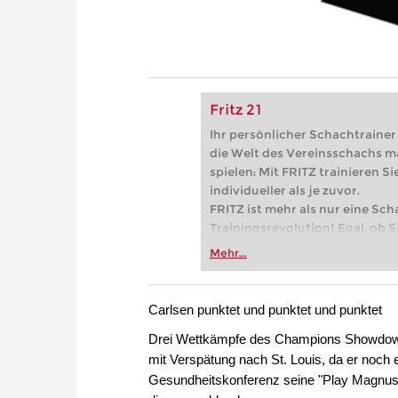
Fritz 21
Ihr persönlicher Schachtrainer -
die Welt des Vereinsschachs m
spielen: Mit FRITZ trainieren Sie
individueller als je zuvor.
FRITZ ist mehr als nur eine Sch
Trainingsrevolution! Egal, ob Si
Vereinsschachs machen oder ber
Mehr...
FRITZ trainieren Sie effizienter,
zuvor.
Carlsen punktet und punktet und punktet
Drei Wettkämpfe des Champions Showdown i
mit Verspätung nach St. Louis, da er noch
Gesundheitskonferenz seine "Play Magnus 