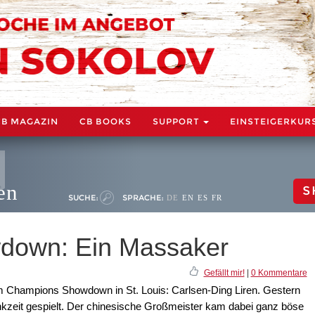
CB MAGAZIN
CB BOOKS
SUPPORT
EINSTEIGERKUR
en
S
SUCHE:
SPRACHE:
DE
EN
ES
FR
down: Ein Massaker
Gefällt mir!
|
0 Kommentare
im Champions Showdown in St. Louis: Carlsen-Ding Liren. Gestern
nkzeit gespielt. Der chinesische Großmeister kam dabei ganz böse