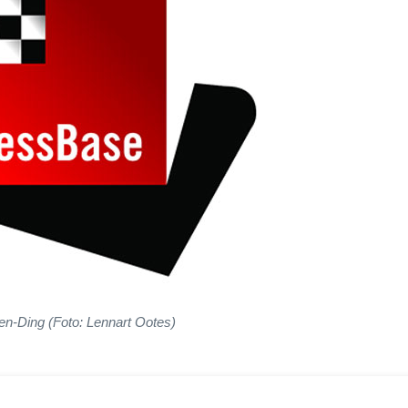
en-Ding (Foto: Lennart Ootes)