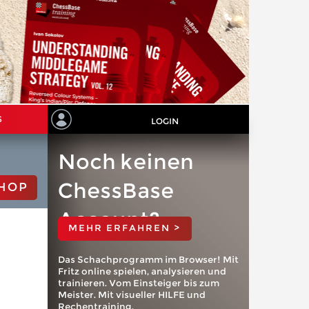
S
LOGIN
Noch keinen
ChessBase
HOP
Account?
MEHR ERFAHREN >
Das Schachprogramm im Browser! Mit
Fritz online spielen, analysieren und
trainieren. Vom Einsteiger bis zum
Meister. Mit visueller HILFE und
Rechentraining.