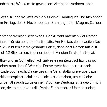
r haben ihre Wettkämpfe gewonnen, vier haben verloren, aber
Veselin Topalov, Wesley So vs Leinier Dominguez und Alexander
m Freitag, den 9. November, am Samstag treten Magnus Carlsen
unehmend weniger Bedenkzeit. Den Auftakt machten vier Partien
inuten für die gesamte Partie hatte. Am Freitag, dem zweiten Tag
 20 Minuten für die gesamte Partie, dann acht Partien mit je 10
ch 12 Blitzpartien, in denen jeder 5 Minuten für die Partie hat.
 Blitz- und im Schnellschach gab es einen Zeitzuschlag, das so
zichtet man darauf. Wer eine Dame mehr hat, aber nur noch
am Ende doch noch. Da die gesamte Veranstaltung live übertragen
ltklassespieler hektisch auf die Uhr dreschen, um einfache
f der Uhr auch zu gewinnen. Auch die Wertung ist ungewöhnlich.
tien, desto mehr zählt die Partie. Zur besseren Übersicht eine