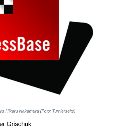
 vs Hikaru Nakamura (Foto: Turnierseite)
er Grischuk