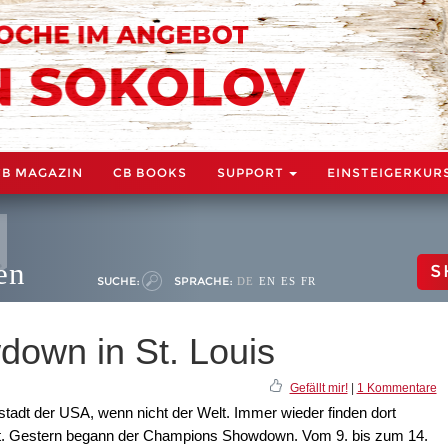
CB MAGAZIN
CB BOOKS
SUPPORT
EINSTEIGERKUR
en
S
SUCHE:
SPRACHE:
DE
EN
ES
FR
own in St. Louis
Gefällt mir!
|
1 Kommentare
tstadt der USA, wenn nicht der Welt. Immer wieder finden dort
tatt. Gestern begann der Champions Showdown. Vom 9. bis zum 14.