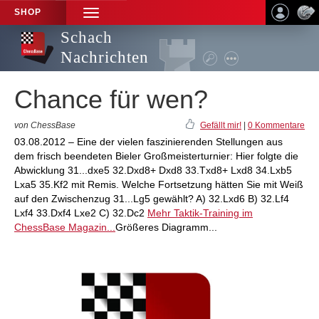
SHOP
TOGGLE
NAVIGATION
Schach
Nachrichten
Chance für wen?
von ChessBase
Gefällt mir!
|
0 Kommentare
03.08.2012 – Eine der vielen faszinierenden Stellungen aus
dem frisch beendeten Bieler Großmeisterturnier: Hier folgte die
Abwicklung 31...dxe5 32.Dxd8+ Dxd8 33.Txd8+ Lxd8 34.Lxb5
Lxa5 35.Kf2 mit Remis. Welche Fortsetzung hätten Sie mit Weiß
auf den Zwischenzug 31...Lg5 gewählt? A) 32.Lxd6 B) 32.Lf4
Lxf4 33.Dxf4 Lxe2 C) 32.Dc2
Mehr Taktik-Training im
ChessBase Magazin...
Größeres Diagramm...