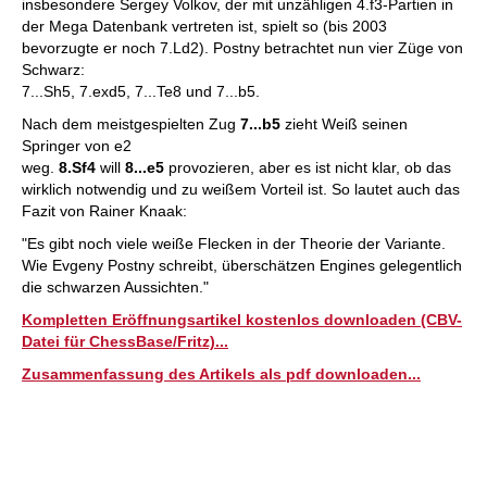
insbesondere Sergey Volkov, der mit unzähligen 4.f3-Partien in
der Mega Datenbank vertreten ist, spielt so (bis 2003
bevorzugte er noch 7.Ld2). Postny betrachtet nun vier Züge von
Schwarz:
7...Sh5, 7.exd5, 7...Te8 und 7...b5.
Nach dem meistgespielten Zug
7...b5
zieht Weiß seinen
Springer von e2
weg.
8.Sf4
will
8...e5
provozieren, aber es ist nicht klar, ob das
wirklich notwendig und zu weißem Vorteil ist. So lautet auch das
Fazit von Rainer Knaak:
"Es gibt noch viele weiße Flecken in der Theorie der Variante.
Wie Evgeny Postny schreibt, überschätzen Engines gelegentlich
die schwarzen Aussichten."
Kompletten Eröffnungsartikel kostenlos downloaden (CBV-
Datei für ChessBase/Fritz)...
Zusammenfassung des Artikels als pdf downloaden...