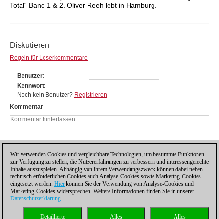
Total“ Band 1 & 2. Oliver Reeh lebt in Hamburg.
Diskutieren
Regeln für Leserkommentare
Benutzer
Kennwort
Noch kein Benutzer?
Registrieren
Kommentar
Wir verwenden Cookies und vergleichbare Technologien, um bestimmte Funktionen
zur Verfügung zu stellen, die Nutzererfahrungen zu verbessern und interessengerechte
Inhalte auszuspielen. Abhängig von ihrem Verwendungszweck können dabei neben
technisch erforderlichen Cookies auch Analyse-Cookies sowie Marketing-Cookies
eingesetzt werden.
Hier
können Sie der Verwendung von Analyse-Cookies und
Marketing-Cookies widersprechen. Weitere Informationen finden Sie in unserer
Datenschutzerklärung
.
Datenschutzhinweis
|
Impressum
|
Kontakt
|
Cookies Management
|
Lizenzen
|
Detaillierte
Alles
Alles