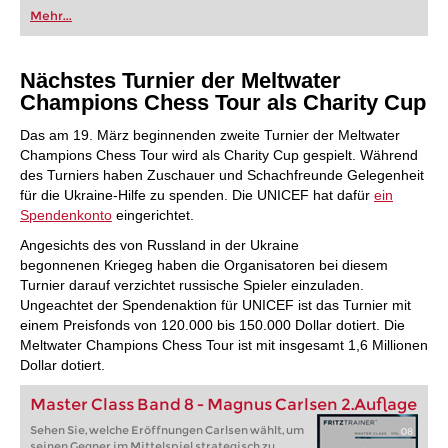
oder bereits auf Turnierniveau spielen: Mit
Mehr...
FRITZ trainieren Sie effizienter, intelligenter und
individueller als je zuvor.
Nächstes Tur
nier der
Meltwater
Champions Chess Tour als Charity Cup
Das am 19. März beginnenden zweite Turnier der Meltwater
Champions Chess Tour wird als Charity Cup gespielt. Während
des Turniers haben Zuschauer und Schachfreunde Gelegenheit
für die Ukraine-Hilfe zu spenden. Die UNICEF hat dafür
ein
Spendenkonto
eingerichtet.
Angesichts des von Russland in der Ukraine
begonnenen Kriegeg haben die Organisatoren bei diesem
Turnier darauf verzichtet russische Spieler einzuladen.
Ungeachtet der Spendenaktion für UNICEF ist das Turnier mit
einem Preisfonds von 120.000 bis 150.000 Dollar dotiert. Die
Meltwater Champions Chess Tour ist mit insgesamt 1,6 Millionen
Dollar dotiert.
Master Class Band 8 - Magnus Carlsen 2.Auflage
Sehen Sie, welche Eröffnungen Carlsen wählt, um
seinen Gegner im Mittelspiel strategisch zu