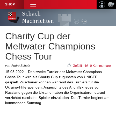
SHOP
TOGGLE
NAVIGATION
Schach
Nachrichten
Charity Cup der
Meltwater Champions
Chess Tour
von André Schulz
Gefällt mir!
|
0 Kommentare
15.03.2022 – Das zweite Turnier der Meltwater Champions
Chess Tour wird als Charity Cup zugunsten von UNICEF
gespielt. Zuschauer können während des Turniers für die
Ukraine-Hilfe spenden. Angesichts des Angriffskrieges von
Russland gegen die Ukraine haben die Organisatoren darauf
verzichtet russische Spieler einzuladen. Das Turnier beginnt am
kommenden Samstag.