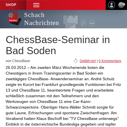
SHOP
TOGGLE
NAVIGATION
Schach
Nachrichten
ChessBase-Seminar in
Bad Soden
von ChessBase
Gefällt mir!
|
0 Kommentare
26.03.2012 – Am zweiten März-Wochenende boten die
Chesstigers in ihrem Trainingscenter in Bad Soden ein
zweitägiges ChessBase- Anwenderseminar an. André Schulz
zeigte im Kurort bei Frankfurt grundlegende Funktionen bei Fritz
13 und ChessBase 11, beantwortete Fragen und erarbeitete
schließlich zusammen mit den Teilnehmern und den
Werkzeugen von ChessBase 11 eine Car-Kann-
Schwarzrepertoire. Obertiger Hans-Walter Schmitt sorgte für
gute Laune, Erfrischungen und spontane Zwischenfragen. Am
Vorabend hatten Klaus Bischoff bei "TV ChessBase unterwegs"
Einblick in die österreichische Bundesliga gegeben und tapfer