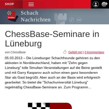
SHOP
TOGGLE
NAVIGATION
Schach
Nachrichten
ChessBase-Seminare in
Lüneburg
von ChessBase
Gefällt mir!
|
0 Kommentare
05.03.2013 – Die Lüneburger Schachfreunde gehören zu den
aktivsten in Norddeutschland, haben mit "Zehn gegen
Lüneburg" tolle Simultan-Veranstaltungen auf die Beine gestellt
und mit Garry Kasparov auch schon einen ganz besonderen
Star als Gast begrüßt. Aber auch an der Basis wird erfolgreich
gearbeitet. So bietet die "Schachuniversität Lüneburg"
regelmäßig ChessBase-Seminare an. Zum Programm...