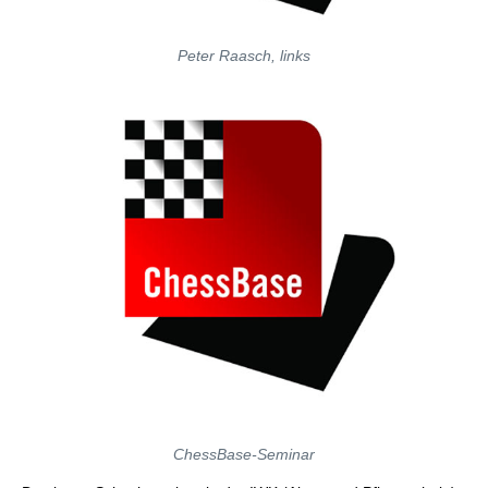
Peter Raasch, links
ChessBase-Seminar