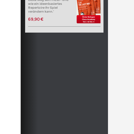
wie ein ideenbasiertes
Repertoire Ihr Spiel
verändern kann.“
69,90 €