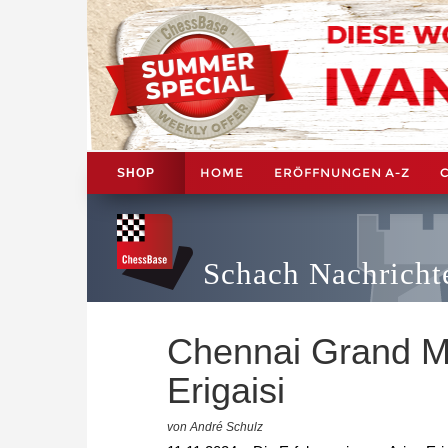
HOME
ERÖFFNUNGEN A-Z
SHOP
Schach Nachricht
Chennai Grand Ma
Erigaisi
von André Schulz