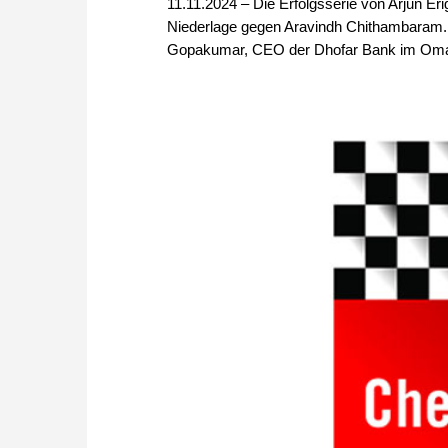
11.11.2024 – Die Erfolgsserie von Arjun Er
Niederlage gegen Aravindh Chithambaram. Eri
Gopakumar, CEO der Dhofar Bank im Oman