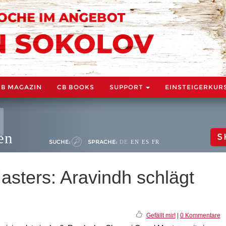
CB MAGAZIN
CB BOOKS
SUPPORT
EINSTEIGERKUR
en
S
SUCHE:
SPRACHE:
DE
EN
ES
FR
sters: Aravindh schlägt
Gefällt mir!
|
0 Kommentare