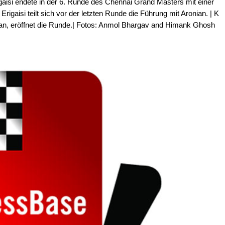
igaisi endete in der 6. Runde des Chennai Grand Masters mit einer
gaisi teilt sich vor der letzten Runde die Führung mit Aronian. | K
, eröffnet die Runde.| Fotos: Anmol Bhargav and Himank Ghosh