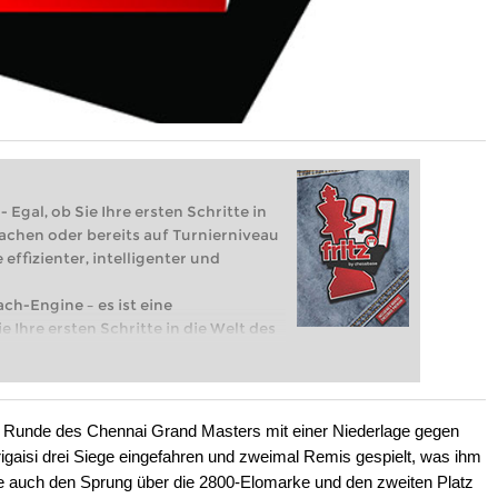
 Egal, ob Sie Ihre ersten Schritte in
achen oder bereits auf Turnierniveau
 effizienter, intelligenter und
ach-Engine – es ist eine
e Ihre ersten Schritte in die Welt des
eits auf Turnierniveau spielen: Mit
 intelligenter und individueller als je
 6. Runde des Chennai Grand Masters mit einer Niederlage gegen
igaisi drei Siege eingefahren und zweimal Remis gespielt, was ihm
lle auch den Sprung über die 2800-Elomarke und den zweiten Platz