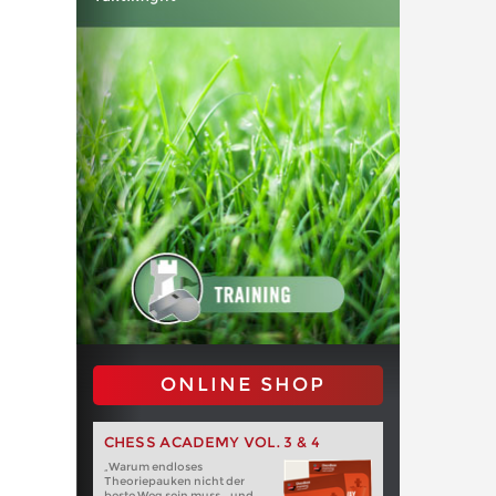
ONLINE SHOP
CHESS ACADEMY VOL. 3 & 4
„Warum endloses
Theoriepauken nicht der
beste Weg sein muss – und