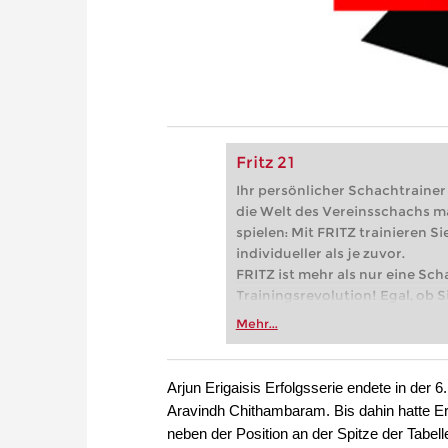
Fritz 21
Ihr persönlicher Schachtrainer -
die Welt des Vereinsschachs m
spielen: Mit FRITZ trainieren Sie
individueller als je zuvor.
FRITZ ist mehr als nur eine Sch
Trainingsrevolution! Egal, ob Si
Vereinsschachs machen oder ber
Mehr...
FRITZ trainieren Sie effizienter,
zuvor.
Arjun Erigaisis Erfolgsserie endete in der
Aravindh Chithambaram. Bis dahin hatte Er
neben der Position an der Spitze der Tabe