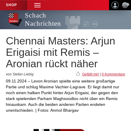
SHOP
TOGGLE
NAVIGATION
Schach
Nachrichten
Chennai Masters: Arjun
Erigaisi mit Remis –
Aronian rückt näher
von Stefan Liebig
Gefällt mir!
|
0 Kommentare
09.11.2024 – Levon Aronian spielte eine weitere großartige
Partie und schlug Maxime Vachier-Lagrave. Er liegt damit nur
noch einen halben Punkt hinter Arjun Erigaisi, der gegen den
stark spielenden Parham Maghsoodloo nicht über ein Remis
hinauskam. Auch die beiden anderen Partien endeten
unentschieden. | Fotos: Anmol Bhargav