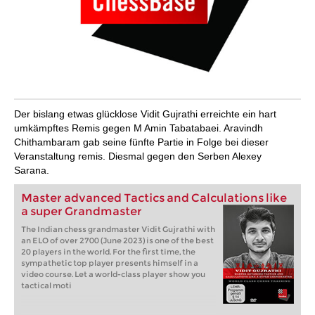
Der bislang etwas glücklose Vidit Gujrathi erreichte ein hart
umkämpftes Remis gegen M Amin Tabatabaei. Aravindh
Chithambaram gab seine fünfte Partie in Folge bei dieser
Veranstaltung remis. Diesmal gegen den Serben Alexey
Sarana.
Master advanced Tactics and Calculations like
a super Grandmaster
The Indian chess grandmaster Vidit Gujrathi with
an ELO of over 2700 (June 2023) is one of the best
20 players in the world. For the first time, the
sympathetic top player presents himself in a
video course. Let a world-class player show you
tactical moti