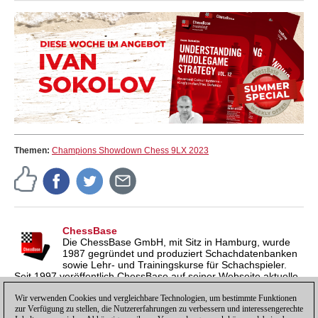
Themen:
Champions Showdown Chess 9LX 2023
ChessBase
Die ChessBase GmbH, mit Sitz in Hamburg, wurde
1987 gegründet und produziert Schachdatenbanken
sowie Lehr- und Trainingskurse für Schachspieler.
Seit 1997 veröffentlich ChessBase auf seiner Webseite aktuelle
Nachrichten aus der Schachwelt. ChessBase News erscheint
inzwischen in vier Sprachen und gilt weltweit als wichtigste
Wir verwenden Cookies und vergleichbare Technologien, um bestimmte Funktionen
zur Verfügung zu stellen, die Nutzererfahrungen zu verbessern und interessengerechte
Schachnachrichtenseite.