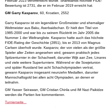
Februar 2023 veröffentlicht wurde. Shanklands höchste FIDE-
Bewertung ist 2731, die er im Februar 2019 erreicht hat.
GM Garry Kasparov
, 60, Kroatien, 2552
Garry Kasparov ist ein legendärer Großmeister und ehemaliger
Weltmeister aus Baku, Aserbaidschan. Er hielt den Titel von
1985-2000 und war bis zu seinem Rücktritt im Jahr 2005 die
Nummer 1 der Weltrangliste. Kasparov hatte auch das höchste
FIDE-Rating der Geschichte (2851), bis er 2013 von Magnus
Carlsen überholt wurde. Kasparov, der von vielen als der größte
Spieler aller Zeiten angesehen wird, gewann praktisch jedes
Spitzenturnier in der Schachwelt, darunter Wijk aan Zee, Linares
und viele weitere Superturniere. Während er die Sowjetunion
und später Russland bei acht Schacholympiaden vertrat,
gewann Kasparov insgesamt neunzehn Medaillen, darunter
Mannschaftsgold bei allen acht Olympiaden, an denen er
teilnahm.
GM Yasser Seirawan, GM Cristian Chirila und IM Nazi Paikidze
werden die Partien live kommentieren.
Turnierseite...