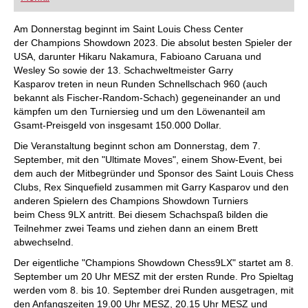
FRITZ trainieren Sie effizienter, intelligenter und
individueller als je zuvor.
Am Donnerstag beginnt im Saint Louis Chess Center
der Champions Showdown 2023. Die absolut besten Spieler der
USA, darunter Hikaru Nakamura, Fabioano Caruana und
Wesley So sowie der 13. Schachweltmeister Garry
Kasparov treten in neun Runden Schnellschach 960 (auch
bekannt als Fischer-Random-Schach) gegeneinander an und
kämpfen um den Turniersieg und um den Löwenanteil am
Gsamt-Preisgeld von insgesamt 150.000 Dollar.
Die Veranstaltung beginnt schon am Donnerstag, dem 7.
September, mit den "Ultimate Moves", einem Show-Event, bei
dem auch der Mitbegründer und Sponsor des Saint Louis Chess
Clubs, Rex Sinquefield zusammen mit Garry Kasparov und den
anderen Spielern des Champions Showdown Turniers
beim Chess 9LX antritt. Bei diesem Schachspaß bilden die
Teilnehmer zwei Teams und ziehen dann an einem Brett
abwechselnd.
Der eigentliche "Champions Showdown Chess9LX" startet am 8.
September um 20 Uhr MESZ mit der ersten Runde. Pro Spieltag
werden vom 8. bis 10. September drei Runden ausgetragen, mit
den Anfangszeiten 19.00 Uhr MESZ, 20.15 Uhr MESZ und