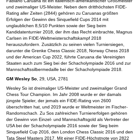
Fabiano Caruana ist ein italienisch-amerikanischer Großmeister
und zweimaliger US-Meister. Neben dem dritthöchsten FIDE-
Rating aller Zeiten (2844) gehören zu Caruanas größten
Erfolgen der Gewinn des Sinquefield Cups 2014 mit
unglaublichen 8,5/10 Punkten sowie der Sieg beim
Kandidatenturnier 2018, der ihm das Recht einbrachte, Magnus
Carlsen im FIDE-Weltmeisterschaftskampf 2018
herauszufordern. Zusätzlich zu seinen vielen Turniersiegen,
darunter die Grenke Chess Classic 2018, Norway Chess 2018
und der American Cup 2022, führte Caruana die Vereinigten
Staaten auch zum Sieg bei der Schacholympiade 2016 und zur
Mannschaftssilbermedaille bei der Schacholympiade 2018.
GM Wesley So
, 29, USA, 2781
Wesley So ist dreimaliger US-Meister und zweimaliger Grand
Chess Tour Champion. Im Jahr 2008 wurde er der damals
jüngste Spieler, der jemals ein FIDE-Rating von 2600
überschritten hat, und 2019 wurde er Weltmeister im Fischer-
Randomschach. Zu Sos zahlreichen Turniererfolgen gehören
der Gewinn von Einzel- und Mannschaftsgold als Vertreter der
USA bei der Schacholympiade 2016 sowie der Sieg beim
Sinquefield Cup 2016, den London Chess Classic 2016 und den
Tata Steel Masters 2017. Mit einer FIDE-Höchstnote von 2822