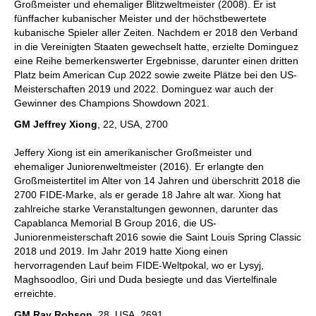
Großmeister und ehemaliger Blitzweltmeister (2008). Er ist
fünffacher kubanischer Meister und der höchstbewertete
kubanische Spieler aller Zeiten. Nachdem er 2018 den Verband
in die Vereinigten Staaten gewechselt hatte, erzielte Dominguez
eine Reihe bemerkenswerter Ergebnisse, darunter einen dritten
Platz beim American Cup 2022 sowie zweite Plätze bei den US-
Meisterschaften 2019 und 2022. Dominguez war auch der
Gewinner des Champions Showdown 2021.
GM Jeffrey Xiong
, 22, USA, 2700
Jeffery Xiong ist ein amerikanischer Großmeister und
ehemaliger Juniorenweltmeister (2016). Er erlangte den
Großmeistertitel im Alter von 14 Jahren und überschritt 2018 die
2700 FIDE-Marke, als er gerade 18 Jahre alt war. Xiong hat
zahlreiche starke Veranstaltungen gewonnen, darunter das
Capablanca Memorial B Group 2016, die US-
Juniorenmeisterschaft 2016 sowie die Saint Louis Spring Classic
2018 und 2019. Im Jahr 2019 hatte Xiong einen
hervorragenden Lauf beim FIDE-Weltpokal, wo er Lysyj,
Maghsoodloo, Giri und Duda besiegte und das Viertelfinale
erreichte.
GM Ray Robson
, 28, USA, 2691