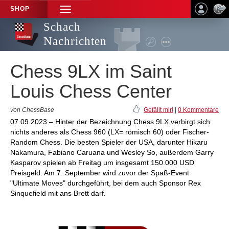
SHOP
TOGGLE
NAVIGATION
Schach
Nachrichten
Chess 9LX im Saint
Louis Chess Center
von ChessBase
Gefällt mir!
|
0 Kommentare
07.09.2023 – Hinter der Bezeichnung Chess 9LX verbirgt sich
nichts anderes als Chess 960 (LX= römisch 60) oder Fischer-
Random Chess. Die besten Spieler der USA, darunter Hikaru
Nakamura, Fabiano Caruana und Wesley So, außerdem Garry
Kasparov spielen ab Freitag um insgesamt 150.000 USD
Preisgeld. Am 7. September wird zuvor der Spaß-Event
"Ultimate Moves" durchgeführt, bei dem auch Sponsor Rex
Sinquefield mit ans Brett darf.