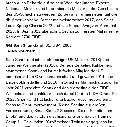
brach auch Rekorde auf seinem Weg, der jüngste Experte,
Nationale Meister und Internationale Meister in der Geschichte
des US-Schachs zu werden. Zu Sevians Turniersiegen gehören
die Amerikanische Kontinentalmeisterschaft 2017, das Saint
Louis Spring Classic 2022 und das Stepan Avagyan Memorial
2023. Im April 2022 überschritt Sevian zum ersten Mal in seiner
Karriere 2700 FIDE.
GM Sam Shankland
, 31, USA, 2685
Teilen/Speichern
Sam Shankland ist ein ehemaliger US-Meister (2018) und
Junioren-Weltmeister (2010). Der aus Berkeley, Kalifornien,
stammende Shankland ist mehrfaches Mitglied der US-
amerikanischen Olympiamannschaft und gewann 2014 eine
Einzelgoldmedaille und 2016 historisches Mannschaftsgold. Im
Jahr 2021 erreichte Shankland das Viertelfinale des FIDE-
Weltpokals und qualifizierte sich damit für den FIDE Grand Prix
2022. Shankland hat bisher drei Bücher geschrieben: Small
Steps to Giant Improvement (Kleine Schritte zur großen
Verbesserung), Small Steps 2 Success (Kleine Schritte zum
Erfolg) und das kürzlich erschienene Grandmaster Training
Camp 1 - Calculation! (Großmeister-Trainingslager), das im