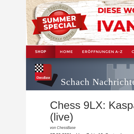
HOME
ERÖFFNUNGEN A-Z
SHOP
Schach Nachricht
Chess 9LX: Kaspa
(live)
von ChessBase