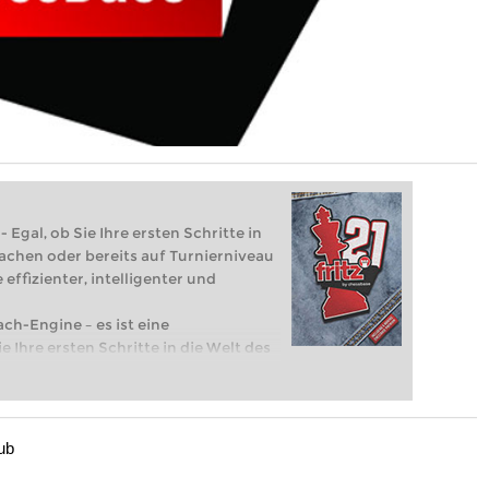
 Egal, ob Sie Ihre ersten Schritte in
achen oder bereits auf Turnierniveau
 effizienter, intelligenter und
ach-Engine – es ist eine
e Ihre ersten Schritte in die Welt des
eits auf Turnierniveau spielen: Mit
 intelligenter und individueller als je
ub