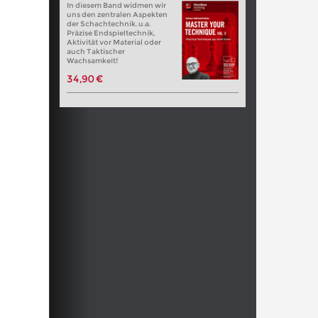
In diesem Band widmen wir
uns den zentralen Aspekten
der Schachtechnik. u.a.
Präzise Endspieltechnik,
Aktivität vor Material oder
auch Taktischer
Wachsamkeit!
34,90 €