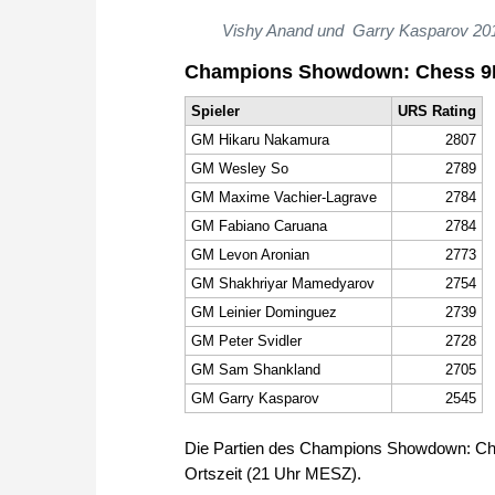
Vishy Anand und Garry Kasparov 2019
Champions Showdown: Chess 9L
Spieler
URS Rating
GM Hikaru Nakamura
2807
GM Wesley So
2789
GM Maxime Vachier-Lagrave
2784
GM Fabiano Caruana
2784
GM Levon Aronian
2773
GM Shakhriyar Mamedyarov
2754
GM Leinier Dominguez
2739
GM Peter Svidler
2728
GM Sam Shankland
2705
GM Garry Kasparov
2545
Die Partien des Champions Showdown: Che
Ortszeit (21 Uhr MESZ).