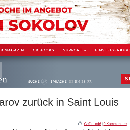
CB MAGAZIN
CB BOOKS
SUPPORT
EINSTEIGERKUR
en
S
SUCHE:
SPRACHE:
DE
EN
ES
FR
rov zurück in Saint Louis
Gefällt mir!
|
0 Kommentare