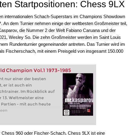
ten Startpositionen: Chess 9LX
ten internationalen Schach-Superstars im Champions Showdown
 An dem Turnier nehmen einige der weltbesten Großmeister teil,
 Kasparov, die Nummer 2 der Welt Fabiano Caruana und der
021, Wesley So. Die zehn Großmeister werden im Saint Louis
nem Rundenturnier gegeneinander antreten. Das Turnier wird im
ls Fischerschach, mit einem Preisgeld von insgesamt 150.000
ld Champion Vol.1 1973-1985
ht nur einer der besten
 er ist auch ein
htrainer. Im Rückblick auf
r 13. Weltmeister eine
 Partien - mit auch heute
deen
r Chess 960 oder Fischer-Schach. Chess 9LX ist eine