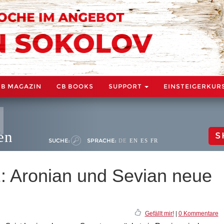
CB MAGAZIN
CB BOOKS
SUPPORT
EINSTEIGERKUR
en
S
SUCHE:
SPRACHE:
DE
EN
ES
FR
: Aronian und Sevian neue
Gefällt mir!
|
0 Kommentare