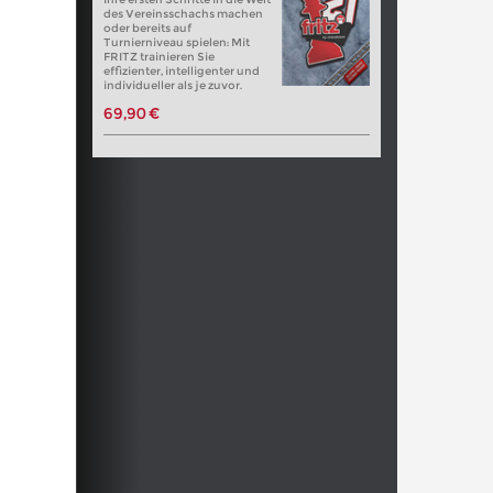
des Vereinsschachs machen
oder bereits auf
Turnierniveau spielen: Mit
FRITZ trainieren Sie
effizienter, intelligenter und
individueller als je zuvor.
69,90 €