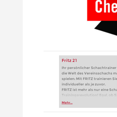
Fritz 21
Ihr persönlicher Schachtrainer -
die Welt des Vereinsschachs m
spielen: Mit FRITZ trainieren Sie
individueller als je zuvor.
FRITZ ist mehr als nur eine Sch
Trainingsrevolution! Egal, ob Si
Vereinsschachs machen oder ber
Mehr...
FRITZ trainieren Sie effizienter,
zuvor.