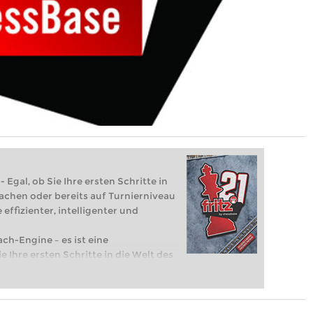
 Egal, ob Sie Ihre ersten Schritte in
achen oder bereits auf Turnierniveau
 effizienter, intelligenter und
ach-Engine – es ist eine
e Ihre ersten Schritte in die Welt des
eits auf Turnierniveau spielen: Mit
 intelligenter und individueller als je