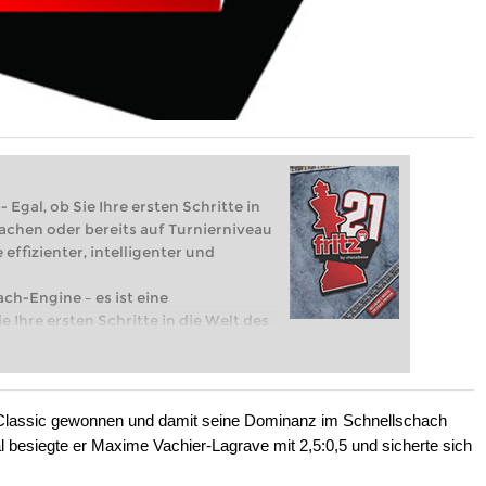
 Egal, ob Sie Ihre ersten Schritte in
achen oder bereits auf Turnierniveau
 effizienter, intelligenter und
ach-Engine – es ist eine
e Ihre ersten Schritte in die Welt des
eits auf Turnierniveau spielen: Mit
 intelligenter und individueller als je
Classic gewonnen und damit seine Dominanz im Schnellschach
al besiegte er Maxime Vachier-Lagrave mit 2,5:0,5 und sicherte sich