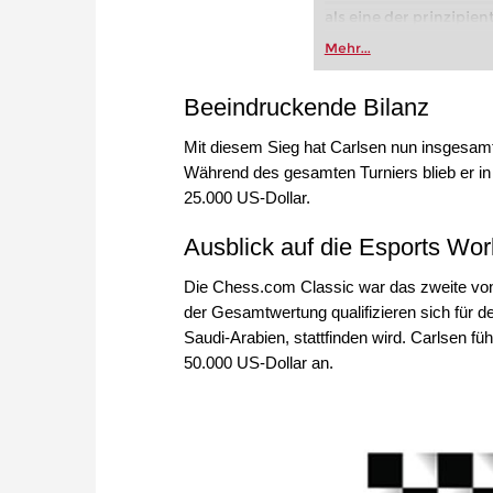
als eine der prinzipie
kämpferischsten Vert
Mehr...
bewährt. Mit ihrer lan
Weltmeisterschaftsk
Beeindruckende Bilanz
Eliteturniere umfasst,
vor ein Favorit bei Sp
Mit diesem Sieg hat Carlsen nun insgesam
auf Gegenangriffe aus
Während des gesamten Turniers blieb er in 
ohne sich in extreme 
25.000 US-Dollar.
Najdorf oder Sweschni
Kostenloses Videobeis
Ausblick auf die Esports Wo
Kostenloses Videobeis
Die Chess.com Classic war das zweite vo
der Gesamtwertung qualifizieren sich für d
Saudi-Arabien, stattfinden wird. Carlsen f
50.000 US-Dollar an.