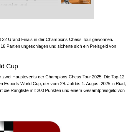
ntreuesten und
eidigungen gegen 1.e4
gen Geschichte, die
ämpfe und moderne
 ist diese Eröffnung nach wie
ielern, die einen dynamischen,
t 22 Grand Finals in der Champions Chess Tour gewonnen.
gerichteten Ansatz suchen,
18 Partien ungeschlagen und sicherte sich ein Preisgeld von
theoretische Schlachten wie
kow zu stürzen.
piel:
Introduction
rld Cup
piel:
6.h3
n zwei Hauptevents der Champions Chess Tour 2025. Die Top-12
en Esports World Cup, der vom 29. Juli bis 1. August 2025 in Riad,
ührt die Rangliste mit 200 Punkten und einem Gesamtpreisgeld von