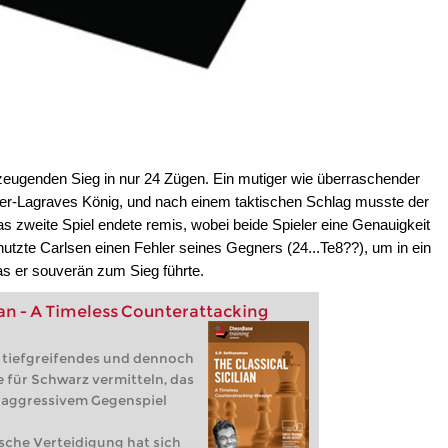
rzeugenden Sieg in nur 24 Zügen. Ein mutiger wie überraschender
hier-Lagraves König, und nach einem taktischen Schlag musste der
 zweite Spiel endete remis, wobei beide Spieler eine Genauigkeit
 nutzte Carlsen einen Fehler seines Gegners (24...Te8??), um in ein
as er souverän zum Sieg führte.
lian - A Timeless Counterattacking
n tiefgreifendes und dennoch
 für Schwarz vermitteln, das
 aggressivem Gegenspiel
nische Verteidigung hat sich