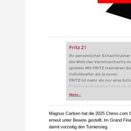
Fritz 21
Ihr persönlicher Schachtrainer -
die Welt des Vereinsschachs m
spielen: Mit FRITZ trainieren Sie
individueller als je zuvor.
FRITZ ist mehr als nur eine Sch
Trainingsrevolution! Egal, ob Si
Vereinsschachs machen oder ber
Mehr...
FRITZ trainieren Sie effizienter,
zuvor.
Magnus Carlsen hat die 2025 Chess.com 
erneut unter Beweis gestellt. Im Grand Fin
damit vorzeitig den Turniersieg.