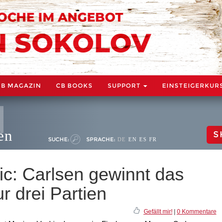
CB MAGAZIN
CB BOOKS
SUPPORT
EINSTEIGERKUR
en
S
SUCHE:
SPRACHE:
DE
EN
ES
FR
c: Carlsen gewinnt das
r drei Partien
Gefällt mir!
|
0 Kommentare