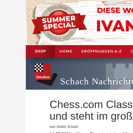
HOME
ERÖFFNUNGEN A-Z
SHOP
Schach Nachricht
Chess.com Classi
und steht im gro
von André Schulz