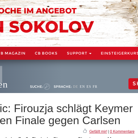
CB MAGAZIN
CB BOOKS
SUPPORT
EINSTEIGERKUR
en
S
SUCHE:
SPRACHE:
DE
EN
ES
FR
c: Firouzja schlägt Keymer
ßen Finale gegen Carlsen
Gefällt mir!
|
0 Kommentare