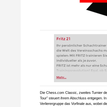
Fritz 21
Ihr persönlicher Schachtrainer -
die Welt des Vereinsschachs m
spielen: Mit FRITZ trainieren Sie
individueller als je zuvor.
FRITZ ist mehr als nur eine Sch
Trainingsrevolution! Egal, ob Si
Vereinsschachs machen oder ber
Mehr...
FRITZ trainieren Sie effizienter,
zuvor.
Die Chess.com Classic, zweites Turnier d
Tour" steuert ihrem Abschluss entgegen. In 
Verlierergruppe das Vorfinale aus, wobei d