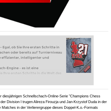
 Egal, ob Sie Ihre ersten Schritte in
achen oder bereits auf Turnierniveau
 effizienter, intelligenter und
ach-Engine – es ist eine
e Ihre ersten Schritte in die Welt des
eits auf Turnierniveau spielen: Mit
 intelligenter und individueller als je
er diesjährigen Schnellschach-Online-Serie "Champions Chess
der Division I trugen Alireza Firouzja und Jan-Krzystof Duda in der
ie Matches in der Verlierergruppe dieses Doppel-K.o.-Formats