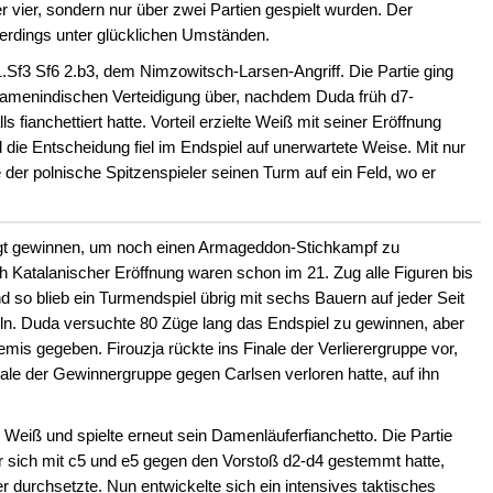
r vier, sondern nur über zwei Partien gespielt wurden. Der
llerdings unter glücklichen Umständen.
 1.Sf3 Sf6 2.b3, dem Nimzowitsch-Larsen-Angriff. Die Partie ging
Damenindischen Verteidigung über, nachdem Duda früh d7-
 fianchettiert hatte. Vorteil erzielte Weiß mit seiner Eröffnung
 die Entscheidung fiel im Endspiel auf unerwartete Weise. Mit nur
 der polnische Spitzenspieler seinen Turm auf ein Feld, wo er
ngt gewinnen, um noch einen Armageddon-Stichkampf zu
h Katalanischer Eröffnung waren schon im 21. Zug alle Figuren bis
d so blieb ein Turmendspiel übrig mit sechs Bauern auf jeder Seit
geln. Duda versuchte 80 Züge lang das Endspiel zu gewinnen, aber
emis gegeben. Firouzja rückte ins Finale der Verlierergruppe vor,
ale der Gewinnergruppe gegen Carlsen verloren hatte, auf ihn
ie Weiß und spielte erneut sein Damenläuferfianchetto. Die Partie
sich mit c5 und e5 gegen den Vorstoß d2-d4 gestemmt hatte,
r durchsetzte. Nun entwickelte sich ein intensives taktisches