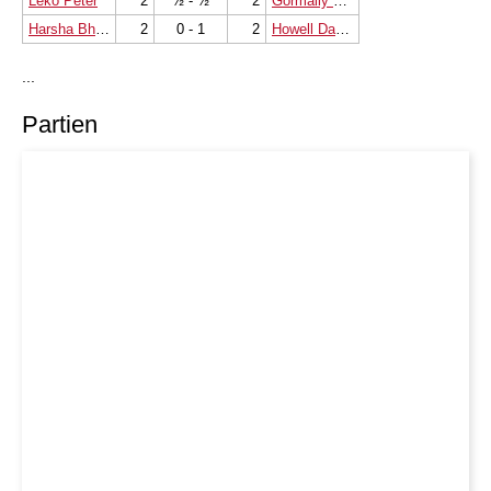
Leko Peter
2
½ - ½
2
Gormally Daniel W
Harsha Bharathakoti
2
0 - 1
2
Howell David W L
...
Partien