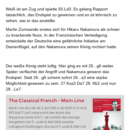
Weiß ist am Zug und spielte 50.Ld3. Es gelang Rapport
tatsächlich, das Endspiel zu gewinnen und es ist lehrreich zu
sehen, wie er das anstellte.
Martin Zumsande erwies sich für Hikaru Nakamura als schwer
zu knackende Nuss. In der Französischen Verteidigung
entwickelte der Deutsche eine gefährliche Initiative am
Damenflügel, auf den Nakamura seinen König rochiert hatte.
Der weiße König steht luftig. Hier ging es mit 26...g6 weiter.
Später verflachte der Angriff und Nakamura gewann das
Endspiel. Statt 26...g6 scheint sofort 26...a3 eine starke
Möglichkeit gewesen zu sein: 27.Kxa3 Da7 28. Kb2 und nun
28...Le7.
The Classical French - Main Line
Nach 1.e4 e6 2.d4 d5 3. Sc3 Sf6 4. e5 Sfd7 5. f4 c5 6.
Sf3 Sc6 7. Le3 untersucht der Autor die
Hauptvariante mit 7... a6 und b5, das mutige
Vorgehen mit 7... cxd4 8. Sd4 Db6 und die
ruhigeren Stellungen, die nach 7...cxd4 8. Sd4 Lc5