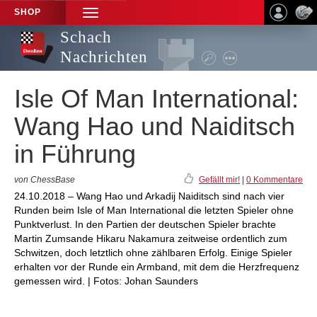
SHOP
TOGGLE
NAVIGATION
Schach
Nachrichten
Isle Of Man International:
Wang Hao und Naiditsch
in Führung
von ChessBase
Gefällt mir!
|
0 Kommentare
24.10.2018 – Wang Hao und Arkadij Naiditsch sind nach vier
Runden beim Isle of Man International die letzten Spieler ohne
Punktverlust. In den Partien der deutschen Spieler brachte
Martin Zumsande Hikaru Nakamura zeitweise ordentlich zum
Schwitzen, doch letztlich ohne zählbaren Erfolg. Einige Spieler
erhalten vor der Runde ein Armband, mit dem die Herzfrequenz
gemessen wird. | Fotos: Johan Saunders