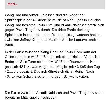
oder bereits auf Turnierniveau spielen: Mit
Mehr...
FRITZ trainieren Sie effizienter, intelligenter und
individueller als je zuvor.
Wang Hao und Arkadij Naiditsch sind die Sieger der
Spitzenspiele der 4. Runde beim Isle of Man Open in Douglas.
Wang Hao besiegte Erwin l'Ami und Arkadij Naiditsch setzte sich
gegen Pavel Tregubov durch. Die dritte Partie derjenigen
Spieler, die in den ersten drei Runden alles gewonnen hatten,
zwischen Jeffrey Xiong und Maxime Vachier Lagrave, endete
remis.
In der Partie zwischen Wang Hao und Erwin L'Ami kam der
Chinese mit den weißen Steinen mit einem kleinen Vorteil ins
Endspiel. Sein Turm steht aktiv, Weiß hat Raumvorteil. Hier
geschah 42.Kc4, was wegen der Möglichkeit 43.Kb5 den Zug
42...c6 provoziert. Dadurch öffnet sich die 7. Reihe. Nach
43.Ta7 war Schwarz schon in großen Schwierigkeiten.
Die Partie zwischen Arkadij Naiditsch und Pavel Tregubov wurde
bereits im Mittelspiel entschieden.