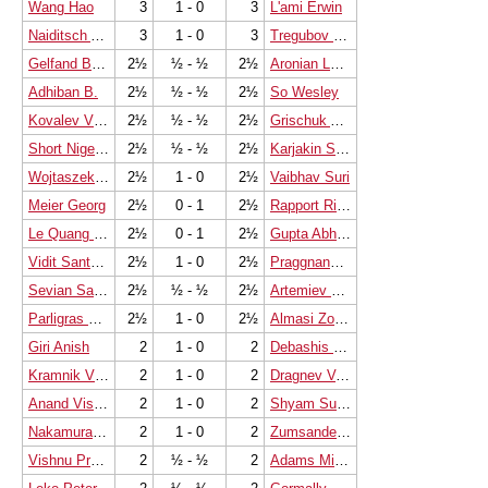
Wang Hao
3
1 - 0
3
L'ami Erwin
Naiditsch Arkadij
3
1 - 0
3
Tregubov Pavel V.
Gelfand Boris
2½
½ - ½
2½
Aronian Levon
Adhiban B.
2½
½ - ½
2½
So Wesley
Kovalev Vladislav
2½
½ - ½
2½
Grischuk Alexander
Short Nigel D
2½
½ - ½
2½
Karjakin Sergey
Wojtaszek Radoslaw
2½
1 - 0
2½
Vaibhav Suri
Meier Georg
2½
0 - 1
2½
Rapport Richard
Le Quang Liem
2½
0 - 1
2½
Gupta Abhijeet
Vidit Santosh Gujrathi
2½
1 - 0
2½
Praggnanandhaa R
Sevian Samuel
2½
½ - ½
2½
Artemiev Vladislav
Parligras Mircea-Emilian
2½
1 - 0
2½
Almasi Zoltan
Giri Anish
2
1 - 0
2
Debashis Das
Kramnik Vladimir
2
1 - 0
2
Dragnev Valentin
Anand Viswanathan
2
1 - 0
2
Shyam Sundar M.
Nakamura Hikaru
2
1 - 0
2
Zumsande Martin
Vishnu Prasanna. V
2
½ - ½
2
Adams Michael