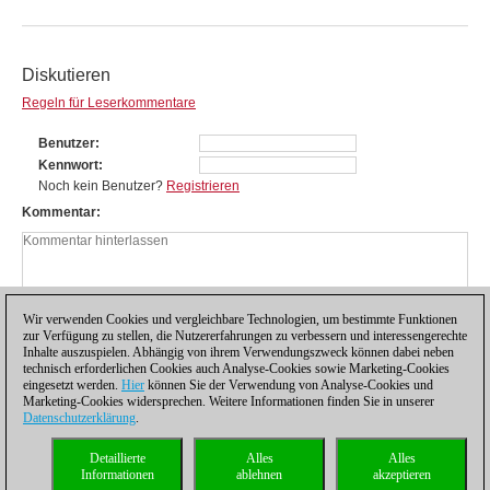
Diskutieren
Regeln für Leserkommentare
Benutzer
Kennwort
Noch kein Benutzer?
Registrieren
Kommentar
Wir verwenden Cookies und vergleichbare Technologien, um bestimmte Funktionen
zur Verfügung zu stellen, die Nutzererfahrungen zu verbessern und interessengerechte
Inhalte auszuspielen. Abhängig von ihrem Verwendungszweck können dabei neben
technisch erforderlichen Cookies auch Analyse-Cookies sowie Marketing-Cookies
eingesetzt werden.
Hier
können Sie der Verwendung von Analyse-Cookies und
Marketing-Cookies widersprechen. Weitere Informationen finden Sie in unserer
Datenschutzerklärung
.
Datenschutzhinweis
|
Impressum
|
Kontakt
|
Cookies Management
|
Lizenzen
|
Detaillierte
Alles
Alles
Compliance Hotline
|
Home
Informationen
ablehnen
akzeptieren
© 2017 ChessBase GmbH | Osterbekstraße 90a | 22083 Hamburg | Deutschland