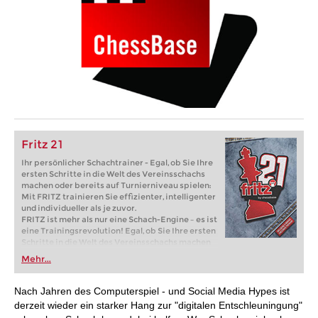
Fritz 21
Ihr persönlicher Schachtrainer - Egal, ob Sie Ihre
ersten Schritte in die Welt des Vereinsschachs
machen oder bereits auf Turnierniveau spielen:
Mit FRITZ trainieren Sie effizienter, intelligenter
und individueller als je zuvor.
FRITZ ist mehr als nur eine Schach-Engine – es ist
eine Trainingsrevolution! Egal, ob Sie Ihre ersten
Schritte in die Welt des Vereinsschachs machen
oder bereits auf Turnierniveau spielen: Mit
Mehr...
FRITZ trainieren Sie effizienter, intelligenter und
individueller als je zuvor.
Nach Jahren des Computerspiel - und Social Media Hypes ist
derzeit wieder ein starker Hang zur "digitalen Entschleuningung"