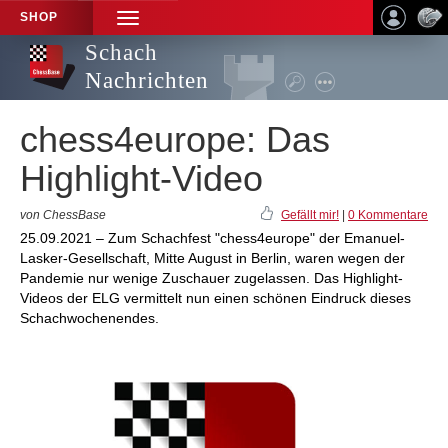
SHOP
TOGGLE
NAVIGATION
Schach
Nachrichten
chess4europe: Das
Highlight-Video
von ChessBase
Gefällt mir!
|
0 Kommentare
25.09.2021 – Zum Schachfest "chess4europe" der Emanuel-
Lasker-Gesellschaft, Mitte August in Berlin, waren wegen der
Pandemie nur wenige Zuschauer zugelassen. Das Highlight-
Videos der ELG vermittelt nun einen schönen Eindruck dieses
Schachwochenendes.