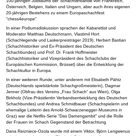
100-jährigen Jubiläums der Schachverbände von Frankreich,
Österreich, Belgien, Italien und Ungarn, aber auch ihres eigenen
20-jährigen Bestehens zu einem Europaschachfest:
"chess4europe".
In einer Podiumsdiskussion sprachen der Kabarettist und
Moderator Matthias Deutschmann, Vlastimil Hort
(Schachlegende und Laskerpreisträger 2019), Herbert Bastian
(Schachhistoriker und Ex-Präsident des Deutschen
Schachbundes) und Prof. Dr. Frank Hoffmeister
(Schachhistoriker und Vizepräsident des Schachclubs der
Europäischen Kommission, Brüssel) über die Entwicklung der
Schachkultur in Europa.
In einer weiteren Runde, unter anderem mit Elisabeth Pähtz
(Deutschlands spielstärkste Schachgroßmeisterin), Dagmar
Jenner (Obfrau des Vereins „Frau Schach“ aus Wien), Olga
Birkholz (Vize-Präsidentin Verbandsentwicklung des Deutschen
Schachbundes) und Andrea Schmidbauer (Schachspielerin und
ehemalige Leiterin des Arnold-Schwarzenegger-Museums in
Graz) war die Netflix-Serie "Das Damengambit" und die Rolle
der Frauen im Schach Gegenstand der Betrachtung.
Dana Reizniece-Ozola wurde mit einem Viktor, Björn Lengwenus