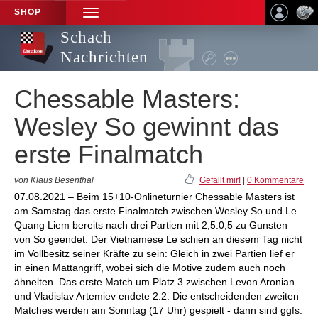
SHOP
TOGGLE
NAVIGATION
Schach
Nachrichten
Chessable Masters:
Wesley So gewinnt das
erste Finalmatch
von Klaus Besenthal
Gefällt mir!
|
0 Kommentare
07.08.2021 – Beim 15+10-Onlineturnier Chessable Masters ist
am Samstag das erste Finalmatch zwischen Wesley So und Le
Quang Liem bereits nach drei Partien mit 2,5:0,5 zu Gunsten
von So geendet. Der Vietnamese Le schien an diesem Tag nicht
im Vollbesitz seiner Kräfte zu sein: Gleich in zwei Partien lief er
in einen Mattangriff, wobei sich die Motive zudem auch noch
ähnelten. Das erste Match um Platz 3 zwischen Levon Aronian
und Vladislav Artemiev endete 2:2. Die entscheidenden zweiten
Matches werden am Sonntag (17 Uhr) gespielt - dann sind ggfs.