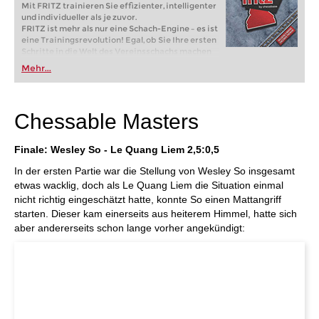
Mit FRITZ trainieren Sie effizienter, intelligenter
und individueller als je zuvor.
FRITZ ist mehr als nur eine Schach-Engine – es ist
eine Trainingsrevolution! Egal, ob Sie Ihre ersten
Schritte in die Welt des Vereinsschachs machen
oder bereits auf Turnierniveau spielen: Mit
Mehr...
FRITZ trainieren Sie effizienter, intelligenter und
individueller als je zuvor.
Chessable Masters
Finale: Wesley So - Le Quang Liem 2,5:0,5
In der ersten Partie war die Stellung von Wesley So insgesamt
etwas wacklig, doch als Le Quang Liem die Situation einmal
nicht richtig eingeschätzt hatte, konnte So einen Mattangriff
starten. Dieser kam einerseits aus heiterem Himmel, hatte sich
aber andererseits schon lange vorher angekündigt: