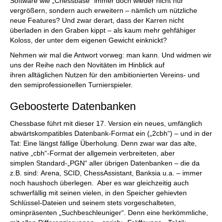
Software wie „Chessbase“ immer doch wieder nicht nur
vergrößern, sondern auch erweitern – nämlich um nützliche
neue Features? Und zwar derart, dass der Karren nicht
überladen in den Graben kippt – als kaum mehr gehfähiger
Koloss, der unter dem eigenen Gewicht einknickt?
Nehmen wir mal die Antwort vorweg: man kann. Und widmen wir
uns der Reihe nach den Novitäten im Hinblick auf
ihren alltäglichen Nutzen für den ambitionierten Vereins- und
den semiprofessionellen Turnierspieler.
Geboosterte Datenbanken
Chessbase führt mit dieser 17. Version ein neues, umfänglich
abwärtskompatibles Datenbank-Format ein („2cbh“) – und in der
Tat: Eine längst fällige Überholung. Denn zwar war das alte,
native „cbh“-Format der allgemein verbreiteten, aber
simplen Standard-„PGN“ aller übrigen Datenbanken – die da
z.B. sind: Arena, SCID, ChessAssistant, Banksia u.a. – immer
noch haushoch überlegen. Aber es war gleichzeitig auch
schwerfällig mit seinen vielen, in den Speicher gehievten
Schlüssel-Dateien und seinem stets vorgeschalteten,
ominpräsenten „Suchbeschleuniger“. Denn eine herkömmliche,