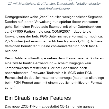
17 mit Menüleiste, Brettfenster, Datenbank, Notationsfenster
und Analyse-Engine
Demgegenüber weist „2cbh“ deutlich weniger solcher Segment-
Dateien auf, deren Verwaltung nun spürbar flotter vonstatten
geht. Bei meiner Probe aufs Exempel mit einer Datenbank von
ca. 677’000 Partien – die sog. COMP2007 – dauerte die
Umwandlung der betr. PGN-Datei ins neue Format nur noch ca.
2,5 Minuten (auf einem gemächlichen Ryzen7-3,7Ghz); frühere
Versionen benötigten für eine cbh-Konvertierung noch fast 4
Minuten.
Beim Dubletten-Handling – neben dem Konvertieren & Sortieren
eine zweite häufige Anwendung – scheint hingegen kein
Tempozuwachs feststellbar. Hier hat Chessbase noch
nachzubessern: Freeware-Tools wie z.b. SCID oder PGN-
Extract sind da deutlich rasanter unterwegs (haben es allerdings
beim PGN-Format auch mit einem deutlich primitiveren Format
zu tun).
Ein Strauß frischer Features
Das neue „2CBH“-Format gestattet CB-17 nun ein ganzes