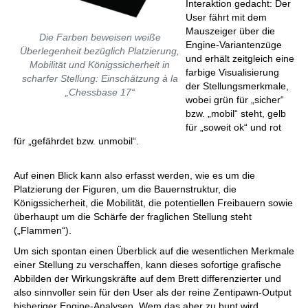
Interaktion gedacht: Der
User fährt mit dem
Mauszeiger über die
Die Farben beweisen weiße
Engine-Variantenzüge
Überlegenheit bezüglich Platzierung,
und erhält zeitgleich eine
Mobilität und Königssicherheit in
farbige Visualisierung
scharfer Stellung: Einschätzung à la
der Stellungsmerkmale,
„Chessbase 17“
wobei grün für „sicher“
bzw. „mobil“ steht, gelb
für „soweit ok“ und rot
für „gefährdet bzw. unmobil“.
Auf einen Blick kann also erfasst werden, wie es um die
Platzierung der Figuren, um die Bauernstruktur, die
Königssicherheit, die Mobilität, die potentiellen Freibauern sowie
überhaupt um die Schärfe der fraglichen Stellung steht
(„Flammen“).
Um sich spontan einen Überblick auf die wesentlichen Merkmale
einer Stellung zu verschaffen, kann dieses sofortige grafische
Abbilden der Wirkungskräfte auf dem Brett differenzierter und
also sinnvoller sein für den User als der reine Zentipawn-Output
bisheriger Engine-Analysen. Wem das aber zu bunt wird,