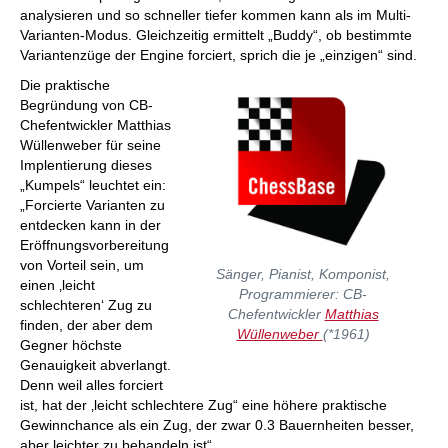
analysieren und so schneller tiefer kommen kann als im Multi-
Varianten-Modus. Gleichzeitig ermittelt „Buddy“, ob bestimmte
Variantenzüge der Engine forciert, sprich die je „einzigen“ sind.
Die praktische
Begründung von CB-
Chefentwickler Matthias
Wüllenweber für seine
Implentierung dieses
„Kumpels“ leuchtet ein:
„Forcierte Varianten zu
entdecken kann in der
Eröffnungsvorbereitung
von Vorteil sein, um
Sänger, Pianist, Komponist,
einen ‚leicht
Programmierer: CB-
schlechteren‘ Zug zu
Chefentwickler
Matthias
finden, der aber dem
Wüllenweber
(*1961)
Gegner höchste
Genauigkeit abverlangt.
Denn weil alles forciert
ist, hat der ‚leicht schlechtere Zug“ eine höhere praktische
Gewinnchance als ein Zug, der zwar 0.3 Bauernheiten besser,
aber leichter zu behandeln ist“.