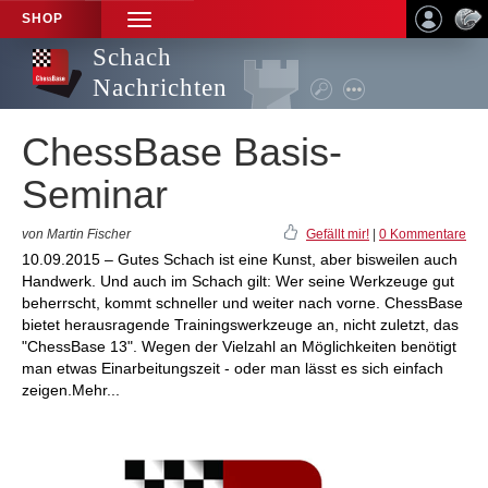
SHOP
TOGGLE
NAVIGATION
Schach
Nachrichten
ChessBase Basis-
Seminar
von Martin Fischer
Gefällt mir!
|
0 Kommentare
10.09.2015 – Gutes Schach ist eine Kunst, aber bisweilen auch
Handwerk. Und auch im Schach gilt: Wer seine Werkzeuge gut
beherrscht, kommt schneller und weiter nach vorne. ChessBase
bietet herausragende Trainingswerkzeuge an, nicht zuletzt, das
"ChessBase 13". Wegen der Vielzahl an Möglichkeiten benötigt
man etwas Einarbeitungszeit - oder man lässt es sich einfach
zeigen.Mehr...