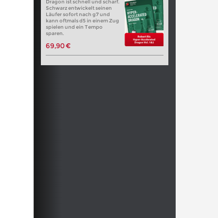
Dragon ist schnell und scharf.
Schwarz entwickelt seinen
Läufer sofort nach g7 und
kann oftmals d5 in einem Zug
spielen und ein Tempo
sparen.
69,90 €