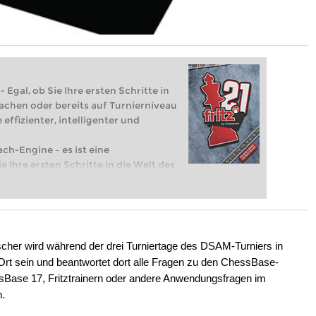
 Egal, ob Sie Ihre ersten Schritte in
achen oder bereits auf Turnierniveau
 effizienter, intelligenter und
ach-Engine – es ist eine
e Ihre ersten Schritte in die Welt des
eits auf Turnierniveau spielen: Mit
 intelligenter und individueller als je
her wird während der drei Turniertage des DSAM-Turniers in
t sein und beantwortet dort alle Fragen zu den ChessBase-
ase 17, Fritztrainern oder andere Anwendungsfragen im
.