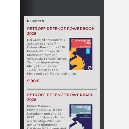
Neuheiten
PETROFF DEFENCE POWERBOOK
2026
Der Großteil des Materials,
auf dem das Petroff
Defence Powerbook 2026
basiert, stammt aus dem
Maschinenraum von
Schach.de: 357.000 Partien.
Zu dieser imposanten
Menge kommen noch
17.000 Partien aus der
Mega und vom Fernschach hinzu.
9,90 €
PETROFF DEFENCE POWERBASE
2026
Petroff Defence
Powerbase 2026 ist eine
Datenbank und enthält
6475 hochklassige Partien
aus der Mega 2026 bzw.
der Correspondence
Database 2026, davon sind