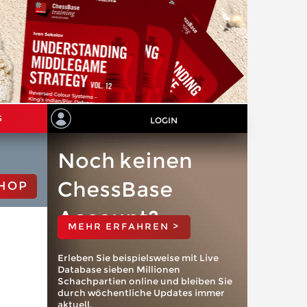
S
LOGIN
Noch keinen
ChessBase
HOP
Account?
MEHR ERFAHREN >
Erleben Sie beispielsweise mit Live
Database sieben Millionen
Schachpartien online und bleiben Sie
durch wöchentliche Updates immer
aktuell.