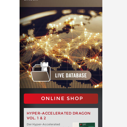
ONLINE SHOP
HYPER-ACCELERATED DRAGON
VOL. 1 & 2
Der Hyper-Accelerated