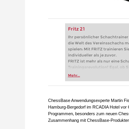
Fritz 21
Ihr persönlicher Schachtrainer -
die Welt des Vereinsschachs m
spielen: Mit FRITZ trainieren Sie
individueller als je zuvor.
FRITZ ist mehr als nur eine Sch
Trainingsrevolution! Egal, ob Si
Vereinsschachs machen oder ber
Mehr...
FRITZ trainieren Sie effizienter,
zuvor.
ChessBase Anwendungsexperte Martin Fisc
Hamburg-Bergedorf im RCADIA Hotel vor Or
Programmen, besonders zum neuen ChessB
Zusammenhang mit ChessBase-Produkten