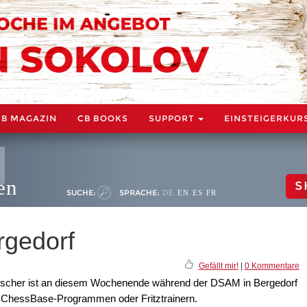
CB MAGAZIN
CB BOOKS
SUPPORT
EINSTEIGERKUR
en
S
SUCHE:
SPRACHE:
DE
EN
ES
FR
rgedorf
Gefällt mir!
|
0 Kommentare
ischer ist an diesem Wochenende während der DSAM in Bergedorf
en ChessBase-Programmen oder Fritztrainern.