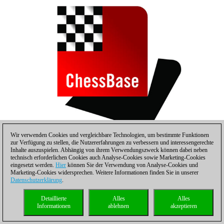
Wir verwenden Cookies und vergleichbare Technologien, um bestimmte Funktionen
zur Verfügung zu stellen, die Nutzererfahrungen zu verbessern und interessengerechte
Inhalte auszuspielen. Abhängig von ihrem Verwendungszweck können dabei neben
Jetzt im
ChessBase Shop
bestellen!
technisch erforderlichen Cookies auch Analyse-Cookies sowie Marketing-Cookies
eingesetzt werden.
Hier
können Sie der Verwendung von Analyse-Cookies und
Marketing-Cookies widersprechen. Weitere Informationen finden Sie in unserer
ChessBase Magazin Probe-Abonnement
Datenschutzerklärung
.
mit 33%-Sparvorteil und Dankeschön-
Detaillierte
Alles
Alles
Prämie! *
Informationen
ablehnen
akzeptieren
Bestellen Sie jetzt das
ChessBase Magazin-Testpaket
! Lesen