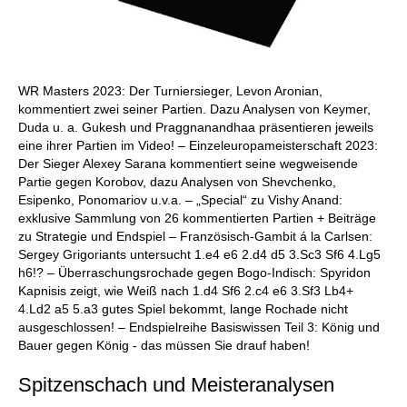
WR Masters 2023: Der Turniersieger, Levon Aronian,
kommentiert zwei seiner Partien. Dazu Analysen von Keymer,
Duda u. a. Gukesh und Praggnanandhaa präsentieren jeweils
eine ihrer Partien im Video! – Einzeleuropameisterschaft 2023:
Der Sieger Alexey Sarana kommentiert seine wegweisende
Partie gegen Korobov, dazu Analysen von Shevchenko,
Esipenko, Ponomariov u.v.a. – „Special“ zu Vishy Anand:
exklusive Sammlung von 26 kommentierten Partien + Beiträge
zu Strategie und Endspiel – Französisch-Gambit á la Carlsen:
Sergey Grigoriants untersucht 1.e4 e6 2.d4 d5 3.Sc3 Sf6 4.Lg5
h6!? – Überraschungsrochade gegen Bogo-Indisch: Spyridon
Kapnisis zeigt, wie Weiß nach 1.d4 Sf6 2.c4 e6 3.Sf3 Lb4+
4.Ld2 a5 5.a3 gutes Spiel bekommt, lange Rochade nicht
ausgeschlossen! – Endspielreihe Basiswissen Teil 3: König und
Bauer gegen König - das müssen Sie drauf haben!
Spitzenschach und Meisteranalysen