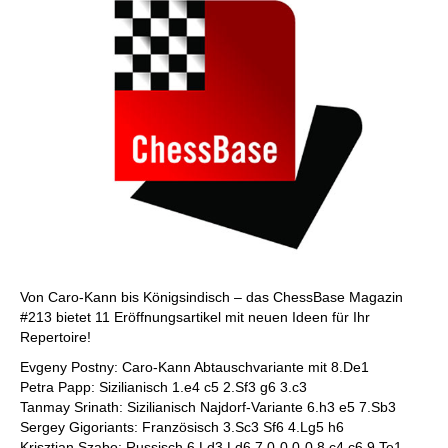
Von Caro-Kann bis Königsindisch – das ChessBase Magazin
#213 bietet 11 Eröffnungsartikel mit neuen Ideen für Ihr
Repertoire!
Evgeny Postny: Caro-Kann Abtauschvariante mit 8.De1
Petra Papp: Sizilianisch 1.e4 c5 2.Sf3 g6 3.c3
Tanmay Srinath: Sizilianisch Najdorf-Variante 6.h3 e5 7.Sb3
Sergey Gigoriants: Französisch 3.Sc3 Sf6 4.Lg5 h6
Krisztian Szabo: Russisch 6.Ld3 Ld6 7.0-0 0-0 8.c4 c6 9.Te1