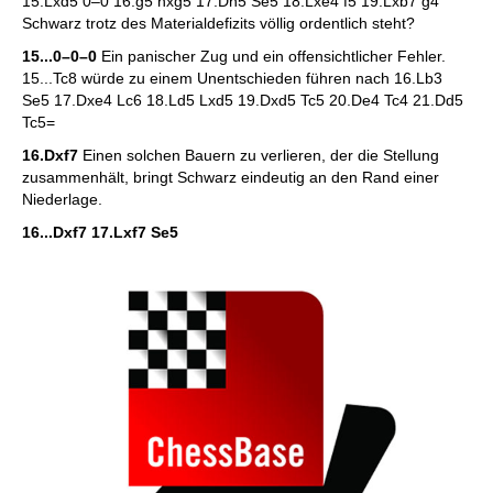
15.Lxd5 0–0 16.g5 hxg5 17.Dh5 Se5 18.Lxe4 f5 19.Lxb7 g4
Schwarz trotz des Materialdefizits völlig ordentlich steht?
15...0–0–0
Ein panischer Zug und ein offensichtlicher Fehler.
15...Tc8 würde zu einem Unentschieden führen nach 16.Lb3
Se5 17.Dxe4 Lc6 18.Ld5 Lxd5 19.Dxd5 Tc5 20.De4 Tc4 21.Dd5
Tc5=
16.Dxf7
Einen solchen Bauern zu verlieren, der die Stellung
zusammenhält, bringt Schwarz eindeutig an den Rand einer
Niederlage.
16...Dxf7 17.Lxf7 Se5