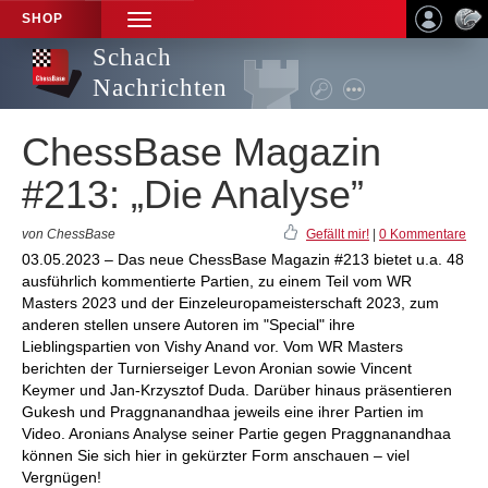
SHOP
TOGGLE
NAVIGATION
Schach
Nachrichten
ChessBase Magazin
#213: „Die Analyse”
von ChessBase
Gefällt mir!
|
0 Kommentare
03.05.2023 – Das neue ChessBase Magazin #213 bietet u.a. 48
ausführlich kommentierte Partien, zu einem Teil vom WR
Masters 2023 und der Einzeleuropameisterschaft 2023, zum
anderen stellen unsere Autoren im "Special" ihre
Lieblingspartien von Vishy Anand vor. Vom WR Masters
berichten der Turnierseiger Levon Aronian sowie Vincent
Keymer und Jan-Krzysztof Duda. Darüber hinaus präsentieren
Gukesh und Praggnanandhaa jeweils eine ihrer Partien im
Video. Aronians Analyse seiner Partie gegen Praggnanandhaa
können Sie sich hier in gekürzter Form anschauen – viel
Vergnügen!