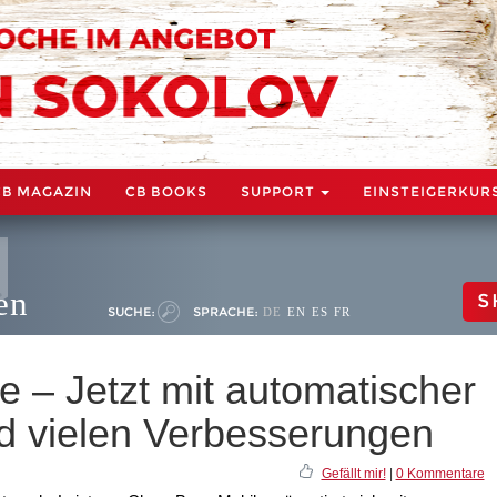
CB MAGAZIN
CB BOOKS
SUPPORT
EINSTEIGERKUR
en
S
SUCHE:
SPRACHE:
DE
EN
ES
FR
 – Jetzt mit automatischer
nd vielen Verbesserungen
Gefällt mir!
|
0 Kommentare