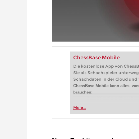
ChessBase Mobile
Die kostenlose App von ChessB
Sie als Schachspieler unterweg
Schachdaten in der Cloud und 1
ChessBase Mobile kann alles, was
brauchen:
Zugriff auf die ChessBas
Millionen Partien: Suchen
Mehr...
Eröffnungen etc.
Speichern Sie eigene Par
Datenbanken - Synchronis
Datenbanken über alle G
Analysieren Sie Ihre Par
Live-Eröffnungsbuch: Nu