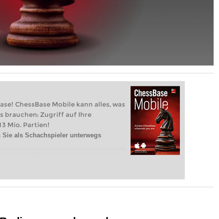
ase! ChessBase Mobile kann alles, was
s brauchen: Zugriff auf Ihre
3 Mio. Partien!
 Sie als Schachspieler unterwegs
e Online-Datenbank mit mehr als 13
 Sie nach Spielern, Stellungen,
tien und Analysen in Cloud-
ieren Sie Ihre persönlichen
eräte
tien mit der eingebauten Engine
tzen Sie die umfassendste und