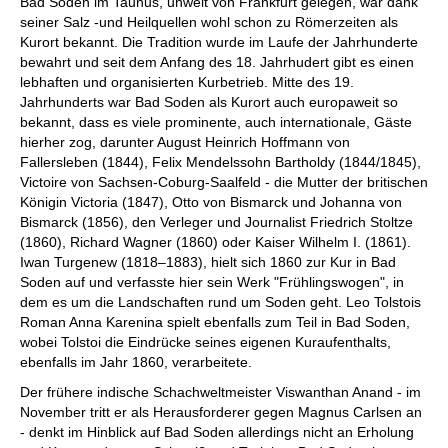
Bad Soden im Taunus, unweit von Frankfurt gelegen, war dank
seiner Salz -und Heilquellen wohl schon zu Römerzeiten als
Kurort bekannt. Die Tradition wurde im Laufe der Jahrhunderte
bewahrt und seit dem Anfang des 18. Jahrhudert gibt es einen
lebhaften und organisierten Kurbetrieb. Mitte des 19.
Jahrhunderts war Bad Soden als Kurort auch europaweit so
bekannt, dass es viele prominente, auch internationale, Gäste
hierher zog, darunter August Heinrich Hoffmann von
Fallersleben (1844), Felix Mendelssohn Bartholdy (1844/1845),
Victoire von Sachsen-Coburg-Saalfeld - die Mutter der britischen
Königin Victoria (1847), Otto von Bismarck und Johanna von
Bismarck (1856), den Verleger und Journalist Friedrich Stoltze
(1860), Richard Wagner (1860) oder Kaiser Wilhelm I. (1861).
Iwan Turgenew (1818–1883), hielt sich 1860 zur Kur in Bad
Soden auf und verfasste hier sein Werk "Frühlingswogen", in
dem es um die Landschaften rund um Soden geht. Leo Tolstois
Roman Anna Karenina spielt ebenfalls zum Teil in Bad Soden,
wobei Tolstoi die Eindrücke seines eigenen Kuraufenthalts,
ebenfalls im Jahr 1860, verarbeitete.
Der frühere indische Schachweltmeister Viswanthan Anand - im
November tritt er als Herausforderer gegen Magnus Carlsen an
- denkt im Hinblick auf Bad Soden allerdings nicht an Erholung