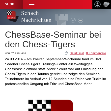
SHOP
TOGGLE
NAVIGATION
Schach
Nachrichten
ChessBase-Seminar bei
den Chess-Tigers
von ChessBase
Gefällt mir!
|
0 Kommentare
24.09.2014 – Am zweiten September-Wochende fand im Bad
Sodener Chess-Tigers Trainings-Center ein zweitägiges
ChessBase-Seminar statt. André Schulz war auf Einladung der
Chess-Tigers in den Taunus gereist und zeigte den Seminar-
Teilnehmern im Verlauf von 12 Stunden eine Reihe von Tricks im
professionellen Umgang mit Fritz und ChessBase.Mehr...