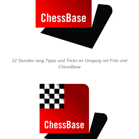
12 Stunden lang Tipps und Tricks im Umgang mit Fritz und
ChessBase