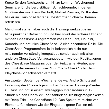
Kurse für den Nachwuchs an. Hinzu kommen Wochenend-
Seminare für die berufstätigen Schachfreunde, in denen
Großmeister wie Klaus Bischoff, Mikhail Prusikin, Dr. Karsten
Müller im Trainings-Center zu bestimmten Schach-Themen
referieren.
Manchmal stehen aber auch die Trainingswerkzeuge im
Mittelpunkt der Betrachtung und hier spielt der sichere Umgang
mit den ChessBase-Programmen wie Deep Fritz, Houdini,
Komodo und natürlich ChessBase 12 eine besondere Rolle. Die
ChessBase-Programmfamilie ist bekanntlich nicht nur
miteinander vollständig kompatibel, sonder auch mit allen
anderen ChessBase-Verlagsangeboten, wie den Publikationen
des ChessBase Magazins oder der Fritztrainer-Reihe, aber
auch mit der neuen Eingine-Cloud "Let's Check" oder dem
Playchess-Schachserver vernetzt.
Am zweiten September-Wochenende war André Schulz auf
Einladung der Chess-Tigers im Bad Sodener Trainings-Center
zu Gast und bot in einem zweitägigen Intensiv-Kurs in 12
Stunden einen Überblick über zahlreiche Trainingsmöglichkeiten
mit Deep Fritz und ChessBase 12. Das Spektrum reichte von
Elementarfunktionen wie der Eingabe eigener Partien mit