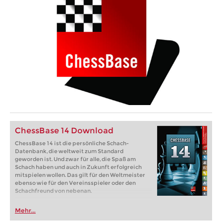
ChessBase 14 Download
ChessBase 14 ist die persönliche Schach-
Datenbank, die weltweit zum Standard
geworden ist. Und zwar für alle, die Spaß am
Schach haben und auch in Zukunft erfolgreich
mitspielen wollen. Das gilt für den Weltmeister
ebenso wie für den Vereinsspieler oder den
Schachfreund von nebenan.
Mehr...