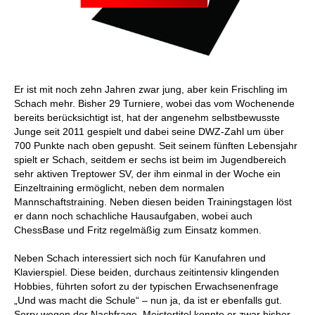
Er ist mit noch zehn Jahren zwar jung, aber kein Frischling im
Schach mehr. Bisher 29 Turniere, wobei das vom Wochenende
bereits berücksichtigt ist, hat der angenehm selbstbewusste
Junge seit 2011 gespielt und dabei seine DWZ-Zahl um über
700 Punkte nach oben gepusht. Seit seinem fünften Lebensjahr
spielt er Schach, seitdem er sechs ist beim im Jugendbereich
sehr aktiven Treptower SV, der ihm einmal in der Woche ein
Einzeltraining ermöglicht, neben dem normalen
Mannschaftstraining. Neben diesen beiden Trainingstagen löst
er dann noch schachliche Hausaufgaben, wobei auch
ChessBase und Fritz regelmäßig zum Einsatz kommen.
Neben Schach interessiert sich noch für Kanufahren und
Klavierspiel. Diese beiden, durchaus zeitintensiv klingenden
Hobbies, führten sofort zu der typischen Erwachsenenfrage
„Und was macht die Schule“ – nun ja, da ist er ebenfalls gut.
Sorry wegen der Nachfrage. Meistertitel konnte er zwar bisher