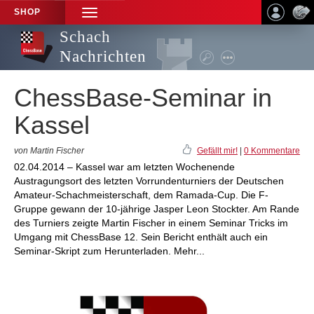
SHOP
TOGGLE
NAVIGATION
Schach
Nachrichten
ChessBase-Seminar in
Kassel
von Martin Fischer
Gefällt mir!
|
0 Kommentare
02.04.2014 – Kassel war am letzten Wochenende
Austragungsort des letzten Vorrundenturniers der Deutschen
Amateur-Schachmeisterschaft, dem Ramada-Cup. Die F-
Gruppe gewann der 10-jährige Jasper Leon Stockter. Am Rande
des Turniers zeigte Martin Fischer in einem Seminar Tricks im
Umgang mit ChessBase 12. Sein Bericht enthält auch ein
Seminar-Skript zum Herunterladen. Mehr...