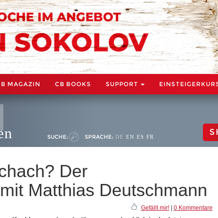
CB MAGAZIN
CB BOOKS
SUPPORT
EINSTEIGERKUR
en
S
SUCHE:
SPRACHE:
DE
EN
ES
FR
Schach? Der
 mit Matthias Deutschmann
Gefällt mir!
|
0 Kommentare