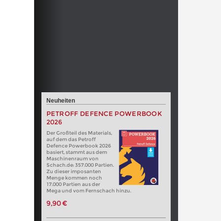
Neuheiten
PETROFF DEFENCE POWERBOOK
2026
Der Großteil des Materials,
auf dem das Petroff
Defence Powerbook 2026
basiert, stammt aus dem
Maschinenraum von
Schach.de: 357.000 Partien.
Zu dieser imposanten
Menge kommen noch
17.000 Partien aus der
Mega und vom Fernschach hinzu.
9,90 €