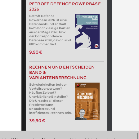
PETROFF DEFENCE POWERBASE
2026
Petroff Defence
Powerbase 2026 ist eine
Datenbank und enthält
6475 hochklassige Partien
aus der Mega 2026 bzw.
der Correspondence
Database 2026, davon sind
682 kommentiert.
9,90 €
RECHNEN UND ENTSCHEIDEN
BAND 3:
VARIANTENBERECHNUNG
Schwierigkeiten bei der
Vorteilsverwertung?
Häufige Zeitnot?
Unerklärliche Einsteller?
Die Ursache all dieser
Probleme kann
unsauberes und
ineffizientes Rechnen sein.
39,90 €