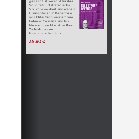
genannt ist bekannt für ihre
Solidität und strategische
Vollkommenheit und war ein
Grundpfeiler im Repertoire
von Elite-Großmeistern wie
Fabiano Caruana und Ian
Nepomnjaschtschi bei Ihren
Teilnahmen an
Kandidatenturnieren.
39,90 €