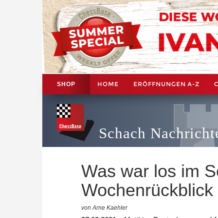
HOME
ERÖFFNUNGEN A-Z
SHOP
Schach Nachricht
Was war los im 
Wochenrückblick
von Arne Kaehler