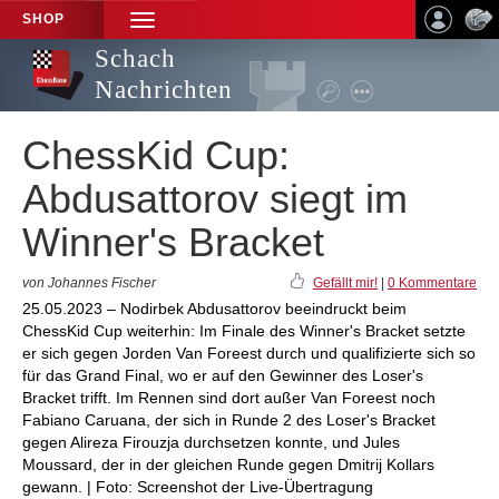
SHOP
TOGGLE
NAVIGATION
Schach
Nachrichten
ChessKid Cup:
Abdusattorov siegt im
Winner's Bracket
von Johannes Fischer
Gefällt mir!
|
0 Kommentare
25.05.2023 – Nodirbek Abdusattorov beeindruckt beim
ChessKid Cup weiterhin: Im Finale des Winner's Bracket setzte
er sich gegen Jorden Van Foreest durch und qualifizierte sich so
für das Grand Final, wo er auf den Gewinner des Loser's
Bracket trifft. Im Rennen sind dort außer Van Foreest noch
Fabiano Caruana, der sich in Runde 2 des Loser's Bracket
gegen Alireza Firouzja durchsetzen konnte, und Jules
Moussard, der in der gleichen Runde gegen Dmitrij Kollars
gewann. | Foto: Screenshot der Live-Übertragung