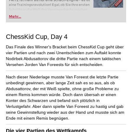
FRITZ ist mehr als nur eine Schach-Engine – es ist
eine Trainingsrevolution! Egal, ob Sie Ihre ersten
Schritte in die Welt des Vereinsschachs machen
oder bereits auf Turnierniveau spielen: Mit
Mehr...
FRITZ trainieren Sie effizienter, intelligenter und
individueller als je zuvor.
ChessKid Cup, Day 4
Das Finale des Winner's Bracket beim ChessKid Cup geht über
vier Partien und nach zwei Unentschieden zum Auftakt konnte
Nodirbek Abdusattorov die dritte Partie nach einem taktischen
Versehen Jorden Van Foreests für sich entscheiden.
Nach dieser Niederlage musste Van Foreest die letzte Partie
unbedingt gewinnen, aber lange Zeit sah es so aus, als ob
Abdusattorov, der mit Weiß spielte, ohne große Probleme zu
einem Remis kommen würde. Doch dann übersah er einen
Konter des Schwarzen und befand sich plötzlich in
Verlustgefahr. Aber dann spielte Van Foreest zu hastig und gab
seine Gewinnstellung wieder aus der Hand und musste sich am
Ende mit einem Remis begnügen.
Die vier Partien des Wettkampfs