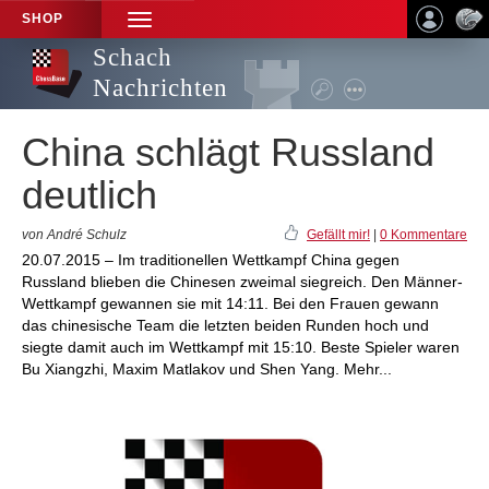
SHOP
TOGGLE
NAVIGATION
Schach
Nachrichten
China schlägt Russland
deutlich
von André Schulz
Gefällt mir!
|
0 Kommentare
20.07.2015 – Im traditionellen Wettkampf China gegen
Russland blieben die Chinesen zweimal siegreich. Den Männer-
Wettkampf gewannen sie mit 14:11. Bei den Frauen gewann
das chinesische Team die letzten beiden Runden hoch und
siegte damit auch im Wettkampf mit 15:10. Beste Spieler waren
Bu Xiangzhi, Maxim Matlakov und Shen Yang. Mehr...