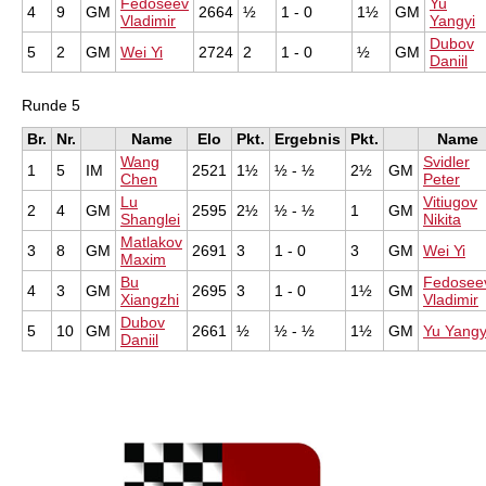
Fedoseev
Yu
4
9
GM
2664
½
1 - 0
1½
GM
Vladimir
Yangyi
Dubov
5
2
GM
Wei Yi
2724
2
1 - 0
½
GM
Daniil
Runde 5
Br.
Nr.
Name
Elo
Pkt.
Ergebnis
Pkt.
Name
Wang
Svidler
1
5
IM
2521
1½
½ - ½
2½
GM
Chen
Peter
Lu
Vitiugov
2
4
GM
2595
2½
½ - ½
1
GM
Shanglei
Nikita
Matlakov
3
8
GM
2691
3
1 - 0
3
GM
Wei Yi
Maxim
Bu
Fedosee
4
3
GM
2695
3
1 - 0
1½
GM
Xiangzhi
Vladimir
Dubov
5
10
GM
2661
½
½ - ½
1½
GM
Yu Yangy
Daniil