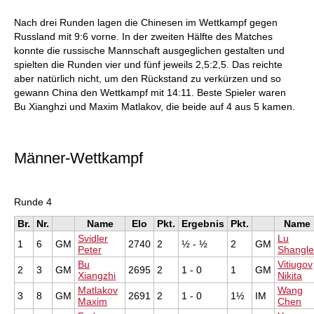
Nach drei Runden lagen die Chinesen im Wettkampf gegen
Russland mit 9:6 vorne. In der zweiten Hälfte des Matches
konnte die russische Mannschaft ausgeglichen gestalten und
spielten die Runden vier und fünf jeweils 2,5:2,5. Das reichte
aber natürlich nicht, um den Rückstand zu verkürzen und so
gewann China den Wettkampf mit 14:11. Beste Spieler waren
Bu Xianghzi und Maxim Matlakov, die beide auf 4 aus 5 kamen.
Männer-Wettkampf
Runde 4
Br.
Nr.
Name
Elo
Pkt.
Ergebnis
Pkt.
Name
Svidler
Lu
1
6
GM
2740
2
½ - ½
2
GM
Peter
Shangle
Bu
Vitiugov
2
3
GM
2695
2
1 - 0
1
GM
Xiangzhi
Nikita
Matlakov
Wang
3
8
GM
2691
2
1 - 0
1½
IM
Maxim
Chen