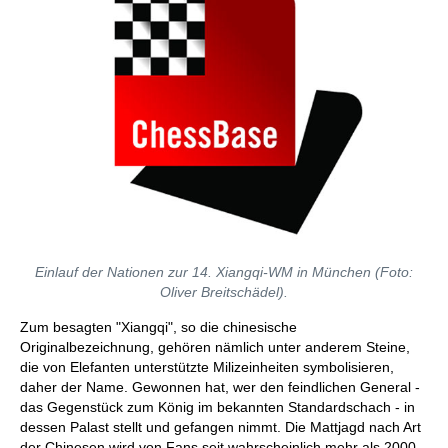
Einlauf der Nationen zur 14. Xiangqi-WM in München (Foto:
Oliver Breitschädel).
Zum besagten "Xiangqi", so die chinesische
Originalbezeichnung, gehören nämlich unter anderem Steine,
die von Elefanten unterstützte Milizeinheiten symbolisieren,
daher der Name. Gewonnen hat, wer den feindlichen General -
das Gegenstück zum König im bekannten Standardschach - in
dessen Palast stellt und gefangen nimmt. Die Mattjagd nach Art
der Chinesen wird von Fans seit wahrscheinlich mehr als 2000