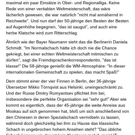
maximal ein paar Einsätze in Ober- und Regionalliga. Keine
Rede von einer veritablen Weltmeisterschaft, das wäre
lächerlich gewesen, die war natürlich "nicht mal annähernd in
Reichweite". Und nun darf der 50-jährige den Besten der Besten
auf Augenhöhe begegnen, "das ist saugut", und auch eine
herbe Klatsche wird zum Ritterschlag.
Ähnlich wie der Bayer Naumann sieht das die Berlinerin Daniela
Schmidt. "Im Normalschach hätte ich doch nie die Chance
gekriegt, bei einer echten Weltmeisterschaft mitmischen zu
dürfen", sagt die Fremdsprachenkorrespondentin, "das ist
klasse!" Die 58-jährige genießt die WM-Atmosphäre: "In dieser
internationalen Gemeinschaft zu spielen, das macht Spaß!"
Dem stimmt einer der vier Finnen in Berlin, der 36-jährige
Übersetzer Mikko Törnqvist aus Helsinki, uneingeschränkt zu.
Und der Russe Dmitry Rumyantsev pflichtet ihm bei,
insbesondere die perfekte Organisation sei "sehr gut!" Aber wie
kommt es eigentlich, dass der 45-jährige die weite Anreise aus
Moskau auf sich genommen hat, bloß um sich anschließend von
den Chinesen in deren Spezialschach vermöbeln zu lassen,
während doch gleichzeitig bei ihm zu Hause das klassische
Schach in ungebrochen hohem Ansehen steht? "Das übliche