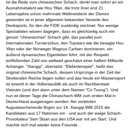
Ist die Rede vom chinesischen Schach, denkt man sofort an ein
Ausnahmetalent wie Hou Yifan, die trotz ihrer erst 21
Lebensjahre schon mehrmals Weltmeisterin der Damen
geworden ist in jener allgemein bekannten Variante des
Denksports, für den die FIDE zuständig zeichnet. Nur wenige
Spezialisten wissen dagegen, dass es gleichzeitig auch ein
genuin "chinesisches" Schach gibt, das parallel zum
internationalen Turnierzirkus, den Topstars wie die besagte Hou
Yifan oder der Norweger Magnus Carlsen dominieren, ein
äußerst dynamisches Eigenleben führt, mit der Respekt
einflößenden Zahl von weltweit geschätzt einer halben Milliarde
Anhänger. "Xiangqi", übersetzt: "Elefantenspiel", heißt das
original chinesische Schach, dessen Ursprünge in der Zeit der
Streitenden Reiche liegen sollen und das heute ein Massensport
ist sowohl in der Volksrepublik als auch im Nachbarstaat
Vietnam (und dort dann unter dem Namen "Co Tuong"). Und
nun ist dieser Tage die Chinaschach-WM zum ersten Mal in
Deutschland ausgetragen worden. Am vorletzten
Augustwochenende flogen zur 14. Xiangqi-WM 2015 die
Kandidaten aus 17 Nationen ein - und auch der ewige Schach-
Provokateur Sam Sloan aus den USA war mit am Start. Und
machte sich mal wieder keine Freunde...