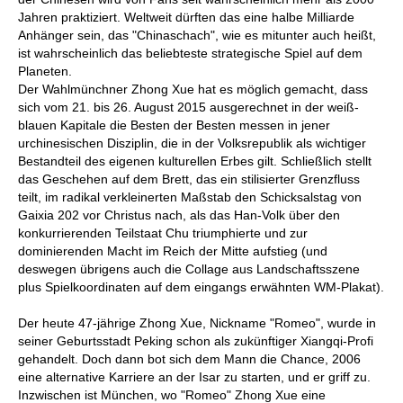
Jahren praktiziert. Weltweit dürften das eine halbe Milliarde
Anhänger sein, das "Chinaschach", wie es mitunter auch heißt,
ist wahrscheinlich das beliebteste strategische Spiel auf dem
Planeten.
Der Wahlmünchner Zhong Xue hat es möglich gemacht, dass
sich vom 21. bis 26. August 2015 ausgerechnet in der weiß-
blauen Kapitale die Besten der Besten messen in jener
urchinesischen Disziplin, die in der Volksrepublik als wichtiger
Bestandteil des eigenen kulturellen Erbes gilt. Schließlich stellt
das Geschehen auf dem Brett, das ein stilisierter Grenzfluss
teilt, im radikal verkleinerten Maßstab den Schicksalstag von
Gaixia 202 vor Christus nach, als das Han-Volk über den
konkurrierenden Teilstaat Chu triumphierte und zur
dominierenden Macht im Reich der Mitte aufstieg (und
deswegen übrigens auch die Collage aus Landschaftsszene
plus Spielkoordinaten auf dem eingangs erwähnten WM-Plakat).
Der heute 47-jährige Zhong Xue, Nickname "Romeo", wurde in
seiner Geburtsstadt Peking schon als zukünftiger Xiangqi-Profi
gehandelt. Doch dann bot sich dem Mann die Chance, 2006
eine alternative Karriere an der Isar zu starten, und er griff zu.
Inzwischen ist München, wo "Romeo" Zhong Xue eine