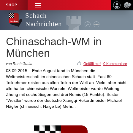
SHOP
TOGGLE
NAVIGATION
Schach
Nachrichten
Chinaschach-WM in
München
von René Gralla
Gefällt mir!
|
0 Kommentare
08.09.2015 – Ende August fand in München die
Weltmeisterschaft im chinesischen Schach statt. Fast 60
Teilnehmer reisten aus allen Teilen der Welt an. Viele, aber nicht
alle hatten chinesische Wurzeln. Weltmeister wurde Weitong
Zheng mit sechs Siegen und drei Remis (15 Punkte). Bester
"Westler" wurde der deutsche Xiangqi-Rekordmeister Michael
Nägler (chinesisch: Naige Le).Mehr...