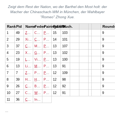
Zeigt dem Rest der Nation, wo der Barthel den Most holt: der
Macher der Chinaschach-WM in München, der Wahlbayer
"Romeo" Zhong Xue.
Rank
Pid
Name
Feder
Pairing&&PK
Points
Buch.
Round
1
49
ZhengWeiTong
China
Pairing
15
|
PK
|
103
9
2
29
XieJing
China
Pairing
14
|
PK
|
101
9
3
37
CaoYanLei
Macao
Pairing
13
|
PK
|
107
9
4
23
XueHanDi
Germany
Pairing
13
|
PK
|
102
9
5
19
LaiLiXiong
Vietnam
Pairing
13
|
PK
|
100
9
6
13
LiJinHuan
Macao
Pairing
13
|
PK
|
91
9
7
7
ZhuangHongMing
Philippine
Pairing
12
|
PK
|
109
9
8
39
HuangXueQian
HongKong
Pairing
12
|
PK
|
98
9
9
26
ChenFaZuo
Britain
Pairing
12
|
PK
|
92
9
10
27
ChenYouFa
West Malaysia
Pairing
12
|
PK
|
91
9
11
36
CuiHang
Indonesia
...