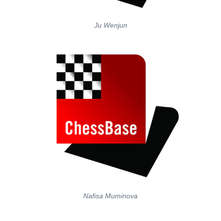
Ju Wenjun
Nafisa Muminova