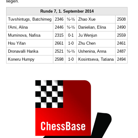
liegen.
Runde 7, 1. September 2014
Tuvshintugs, Batchimeg
2346
½-½
Zhao Xue
2508
l'Ami, Alina
2446
½-½
Danielian, Elina
2490
Muminova, Nafisa
2315
0-1
Ju Wenjun
2559
Hou Yifan
2661
1-0
Zhu Chen
2461
Dronavalli Harika
2521
½-½
Ushenina, Anna
2487
Koneru Humpy
2598
1-0
Kosintseva, Tatiana
2494