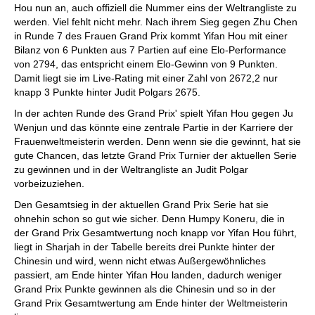
Hou nun an, auch offiziell die Nummer eins der Weltrangliste zu
werden. Viel fehlt nicht mehr. Nach ihrem Sieg gegen Zhu Chen
in Runde 7 des Frauen Grand Prix kommt Yifan Hou mit einer
Bilanz von 6 Punkten aus 7 Partien auf eine Elo-Performance
von 2794, das entspricht einem Elo-Gewinn von 9 Punkten.
Damit liegt sie im Live-Rating mit einer Zahl von 2672,2 nur
knapp 3 Punkte hinter Judit Polgars 2675.
In der achten Runde des Grand Prix' spielt Yifan Hou gegen Ju
Wenjun und das könnte eine zentrale Partie in der Karriere der
Frauenweltmeisterin werden. Denn wenn sie die gewinnt, hat sie
gute Chancen, das letzte Grand Prix Turnier der aktuellen Serie
zu gewinnen und in der Weltrangliste an Judit Polgar
vorbeizuziehen.
Den Gesamtsieg in der aktuellen Grand Prix Serie hat sie
ohnehin schon so gut wie sicher. Denn Humpy Koneru, die in
der Grand Prix Gesamtwertung noch knapp vor Yifan Hou führt,
liegt in Sharjah in der Tabelle bereits drei Punkte hinter der
Chinesin und wird, wenn nicht etwas Außergewöhnliches
passiert, am Ende hinter Yifan Hou landen, dadurch weniger
Grand Prix Punkte gewinnen als die Chinesin und so in der
Grand Prix Gesamtwertung am Ende hinter der Weltmeisterin