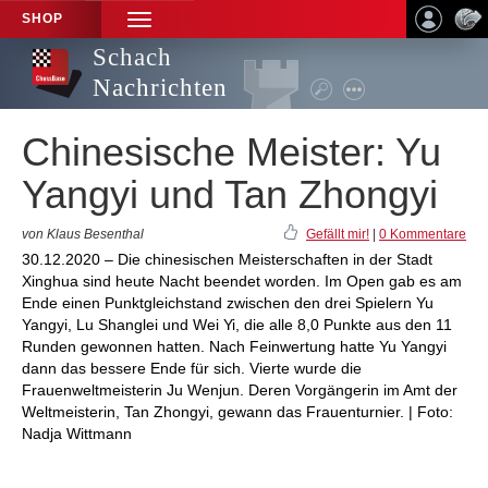
SHOP
TOGGLE
NAVIGATION
Schach
Nachrichten
Chinesische Meister: Yu
Yangyi und Tan Zhongyi
von Klaus Besenthal
Gefällt mir!
|
0 Kommentare
30.12.2020 – Die chinesischen Meisterschaften in der Stadt
Xinghua sind heute Nacht beendet worden. Im Open gab es am
Ende einen Punktgleichstand zwischen den drei Spielern Yu
Yangyi, Lu Shanglei und Wei Yi, die alle 8,0 Punkte aus den 11
Runden gewonnen hatten. Nach Feinwertung hatte Yu Yangyi
dann das bessere Ende für sich. Vierte wurde die
Frauenweltmeisterin Ju Wenjun. Deren Vorgängerin im Amt der
Weltmeisterin, Tan Zhongyi, gewann das Frauenturnier. | Foto:
Nadja Wittmann