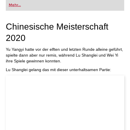
oder bereits auf Turnierniveau spielen: Mit
Mehr...
FRITZ trainieren Sie effizienter, intelligenter und
individueller als je zuvor.
Chinesische Meisterschaft
2020
Yu Yangyi hatte vor der elften und letzten Runde alleine geführt,
spielte dann aber nur remis, während Lu Shanglei und Wei Yi
ihre Spiele gewinnen konnten.
Lu Shanglei gelang das mit dieser unterhaltsamen Partie: