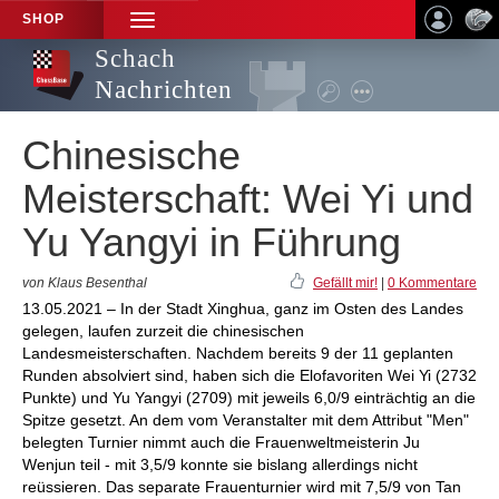
SHOP
TOGGLE
NAVIGATION
Schach
Nachrichten
Chinesische
Meisterschaft: Wei Yi und
Yu Yangyi in Führung
von Klaus Besenthal
Gefällt mir!
|
0 Kommentare
13.05.2021 – In der Stadt Xinghua, ganz im Osten des Landes
gelegen, laufen zurzeit die chinesischen
Landesmeisterschaften. Nachdem bereits 9 der 11 geplanten
Runden absolviert sind, haben sich die Elofavoriten Wei Yi (2732
Punkte) und Yu Yangyi (2709) mit jeweils 6,0/9 einträchtig an die
Spitze gesetzt. An dem vom Veranstalter mit dem Attribut "Men"
belegten Turnier nimmt auch die Frauenweltmeisterin Ju
Wenjun teil - mit 3,5/9 konnte sie bislang allerdings nicht
reüssieren. Das separate Frauenturnier wird mit 7,5/9 von Tan