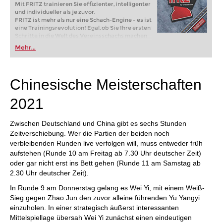
Mit FRITZ trainieren Sie effizienter, intelligenter
und individueller als je zuvor.
FRITZ ist mehr als nur eine Schach-Engine – es ist
eine Trainingsrevolution! Egal, ob Sie Ihre ersten
Schritte in die Welt des Vereinsschachs machen
oder bereits auf Turnierniveau spielen: Mit
Mehr...
FRITZ trainieren Sie effizienter, intelligenter und
individueller als je zuvor.
Chinesische Meisterschaften
2021
Zwischen Deutschland und China gibt es sechs Stunden
Zeitverschiebung. Wer die Partien der beiden noch
verbleibenden Runden live verfolgen will, muss entweder früh
aufstehen (Runde 10 am Freitag ab 7.30 Uhr deutscher Zeit)
oder gar nicht erst ins Bett gehen (Runde 11 am Samstag ab
2.30 Uhr deutscher Zeit).
In Runde 9 am Donnerstag gelang es Wei Yi, mit einem Weiß-
Sieg gegen Zhao Jun den zuvor alleine führenden Yu Yangyi
einzuholen. In einer strategisch äußerst interessanten
Mittelspiellage übersah Wei Yi zunächst einen eindeutigen