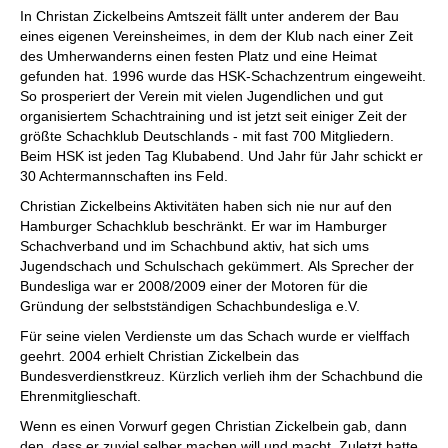
In Christan Zickelbeins Amtszeit fällt unter anderem der Bau
eines eigenen Vereinsheimes, in dem der Klub nach einer Zeit
des Umherwanderns einen festen Platz und eine Heimat
gefunden hat. 1996 wurde das HSK-Schachzentrum eingeweiht.
So prosperiert der Verein mit vielen Jugendlichen und gut
organisiertem Schachtraining und ist jetzt seit einiger Zeit der
größte Schachklub Deutschlands - mit fast 700 Mitgliedern.
Beim HSK ist jeden Tag Klubabend. Und Jahr für Jahr schickt er
30 Achtermannschaften ins Feld.
Christian Zickelbeins Aktivitäten haben sich nie nur auf den
Hamburger Schachklub beschränkt. Er war im Hamburger
Schachverband und im Schachbund aktiv, hat sich ums
Jugendschach und Schulschach gekümmert. Als Sprecher der
Bundesliga war er 2008/2009 einer der Motoren für die
Gründung der selbstständigen Schachbundesliga e.V.
Für seine vielen Verdienste um das Schach wurde er vielffach
geehrt. 2004 erhielt Christian Zickelbein das
Bundesverdienstkreuz. Kürzlich verlieh ihm der Schachbund die
Ehrenmitglieschaft.
Wenn es einen Vorwurf gegen Christian Zickelbein gab, dann
den, dass er zuviel selber machen will und macht. Zuletzt hatte