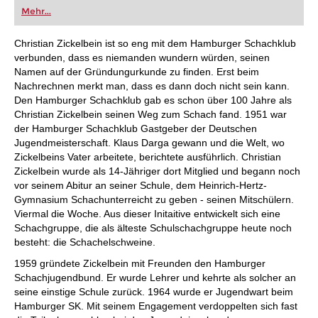
oder bereits auf Turnierniveau spielen: Mit
Mehr...
FRITZ trainieren Sie effizienter, intelligenter und
individueller als je zuvor.
Christian Zickelbein ist so eng mit dem Hamburger Schachklub
verbunden, dass es niemanden wundern würden, seinen
Namen auf der Gründungurkunde zu finden. Erst beim
Nachrechnen merkt man, dass es dann doch nicht sein kann.
Den Hamburger Schachklub gab es schon über 100 Jahre als
Christian Zickelbein seinen Weg zum Schach fand. 1951 war
der Hamburger Schachklub Gastgeber der Deutschen
Jugendmeisterschaft. Klaus Darga gewann und die Welt, wo
Zickelbeins Vater arbeitete, berichtete ausführlich. Christian
Zickelbein wurde als 14-Jähriger dort Mitglied und begann noch
vor seinem Abitur an seiner Schule, dem Heinrich-Hertz-
Gymnasium Schachunterreicht zu geben - seinen Mitschülern.
Viermal die Woche. Aus dieser Initaitive entwickelt sich eine
Schachgruppe, die als älteste Schulschachgruppe heute noch
besteht: die Schachelschweine.
1959 gründete Zickelbein mit Freunden den Hamburger
Schachjugendbund. Er wurde Lehrer und kehrte als solcher an
seine einstige Schule zurück. 1964 wurde er Jugendwart beim
Hamburger SK. Mit seinem Engagement verdoppelten sich fast