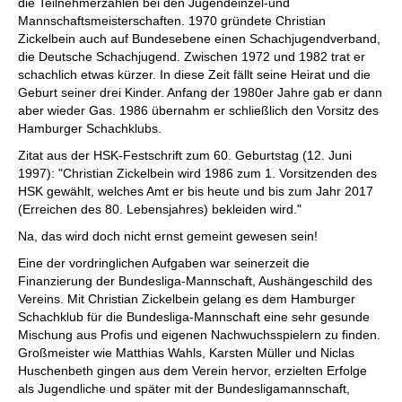
die Teilnehmerzahlen bei den Jugendeinzel-und
Mannschaftsmeisterschaften. 1970 gründete Christian
Zickelbein auch auf Bundesebene einen Schachjugendverband,
die Deutsche Schachjugend. Zwischen 1972 und 1982 trat er
schachlich etwas kürzer. In diese Zeit fällt seine Heirat und die
Geburt seiner drei Kinder. Anfang der 1980er Jahre gab er dann
aber wieder Gas. 1986 übernahm er schließlich den Vorsitz des
Hamburger Schachklubs.
Zitat aus der HSK-Festschrift zum 60. Geburtstag (12. Juni
1997): "Christian Zickelbein wird 1986 zum 1. Vorsitzenden des
HSK gewählt, welches Amt er bis heute und bis zum Jahr 2017
(Erreichen des 80. Lebensjahres) bekleiden wird."
Na, das wird doch nicht ernst gemeint gewesen sein!
Eine der vordringlichen Aufgaben war seinerzeit die
Finanzierung der Bundesliga-Mannschaft, Aushängeschild des
Vereins. Mit Christian Zickelbein gelang es dem Hamburger
Schachklub für die Bundesliga-Mannschaft eine sehr gesunde
Mischung aus Profis und eigenen Nachwuchsspielern zu finden.
Großmeister wie Matthias Wahls, Karsten Müller und Niclas
Huschenbeth gingen aus dem Verein hervor, erzielten Erfolge
als Jugendliche und später mit der Bundesligamannschaft,