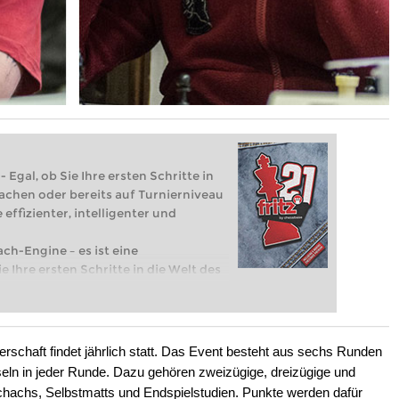
 Egal, ob Sie Ihre ersten Schritte in
achen oder bereits auf Turnierniveau
 effizienter, intelligenter und
ach-Engine – es ist eine
e Ihre ersten Schritte in die Welt des
eits auf Turnierniveau spielen: Mit
 intelligenter und individueller als je
rschaft findet jährlich statt. Das Event besteht aus sechs Runden
seln in jeder Runde. Dazu gehören zweizügige, dreizügige und
chachs, Selbstmatts und Endspielstudien. Punkte werden dafür