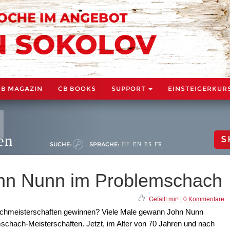
CB MAGAZIN
CB BOOKS
SUPPORT
EINSTEIGERKUR
en
S
SUCHE:
SPRACHE:
DE
EN
ES
FR
hn Nunn im Problemschach
Gefällt mir!
|
0 Kommentare
achmeisterschaften gewinnen? Viele Male gewann John Nunn
emschach-Meisterschaften. Jetzt, im Alter von 70 Jahren und nach