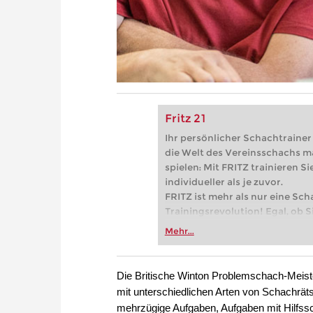
Fritz 21
Ihr persönlicher Schachtrainer -
die Welt des Vereinsschachs m
spielen: Mit FRITZ trainieren Sie
individueller als je zuvor.
FRITZ ist mehr als nur eine Sch
Trainingsrevolution! Egal, ob Si
Vereinsschachs machen oder ber
Mehr...
FRITZ trainieren Sie effizienter,
zuvor.
Die Britische Winton Problemschach-Meiste
mit unterschiedlichen Arten von Schachrät
mehrzügige Aufgaben, Aufgaben mit Hilfss