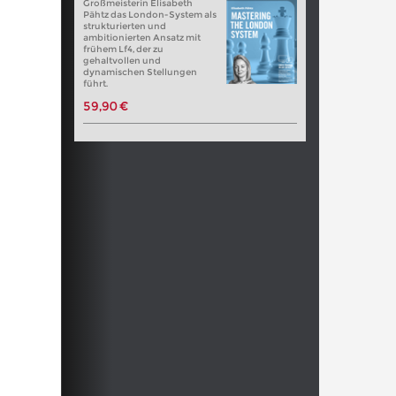
Großmeisterin Elisabeth
Pähtz das London-System als
strukturierten und
ambitionierten Ansatz mit
frühem Lf4, der zu
gehaltvollen und
dynamischen Stellungen
führt.
59,90 €